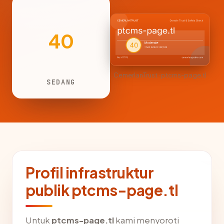
40
CemerlanTrust · ptcms-page.tl
SEDANG
Profil infrastruktur
publik ptcms-page.tl
Untuk
ptcms-page.tl
kami menyoroti