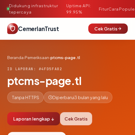
Didukung infrastruktur
Uptime API:
·
Fitur
Cara
Popule
tepercaya
99.95%
CemerlanTrust
Cek Gratis
Beranda
›
Pemeriksaan
›
ptcms-page.tl
ID LAPORAN: #4FD5FA82
ptcms-page.tl
Tanpa HTTPS
Diperbarui
3 bulan yang lalu
Laporan lengkap ↓
Cek Gratis