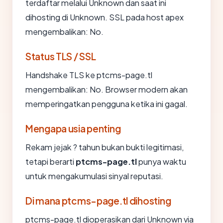
terdaftar melalui Unknown dan saat ini
dihosting di Unknown. SSL pada host apex
mengembalikan: No.
Status TLS / SSL
Handshake TLS ke ptcms-page.tl
mengembalikan: No. Browser modern akan
memperingatkan pengguna ketika ini gagal.
Mengapa usia penting
Rekam jejak ? tahun bukan bukti legitimasi,
tetapi berarti
ptcms-page.tl
punya waktu
untuk mengakumulasi sinyal reputasi.
Di mana ptcms-page.tl dihosting
ptcms-page.tl dioperasikan dari Unknown via