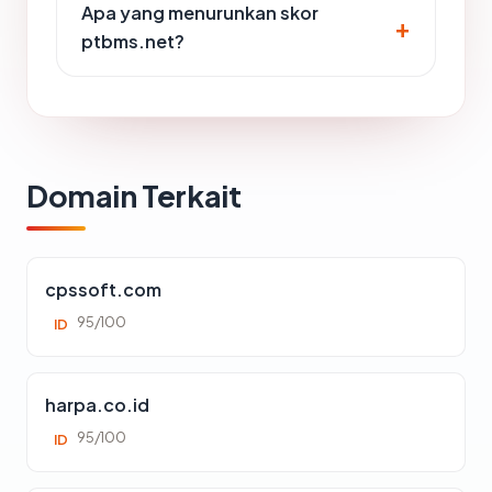
Apa yang menurunkan skor
ptbms.net?
Domain Terkait
cpssoft.com
95/100
ID
harpa.co.id
95/100
ID