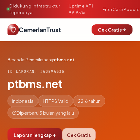
Didukung infrastruktur
Uptime API:
·
Fitur
Cara
Popule
tepercaya
99.95%
CemerlanTrust
Cek Gratis
Beranda
›
Pemeriksaan
›
ptbms.net
ID LAPORAN: #A3E9A535
ptbms.net
Indonesia
HTTPS Valid
22.6 tahun
Diperbarui
3 bulan yang lalu
Laporan lengkap ↓
Cek Gratis