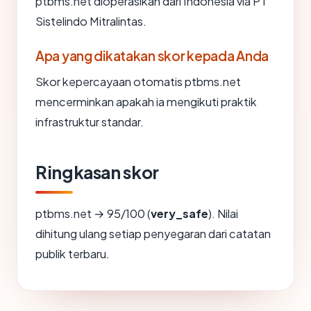
ptbms.net dioperasikan dari Indonesia via PT
Sistelindo Mitralintas.
Apa yang dikatakan skor kepada Anda
Skor kepercayaan otomatis ptbms.net
mencerminkan apakah ia mengikuti praktik
infrastruktur standar.
Ringkasan skor
ptbms.net → 95/100 (
very_safe
). Nilai
dihitung ulang setiap penyegaran dari catatan
publik terbaru.