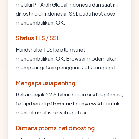
melalui PT Ardh Global Indonesia dan saat ini
dihosting di Indonesia. SSL pada host apex
mengembalikan: OK.
Status TLS / SSL
Handshake TLS ke ptbms.net
mengembalikan: OK. Browser modern akan
memperingatkan pengguna ketika ini gagal.
Mengapa usia penting
Rekam jejak 22.6 tahun bukan bukti legitimasi,
tetapi berarti
ptbms.net
punya waktu untuk
mengakumulasi sinyal reputasi.
Di mana ptbms.net dihosting