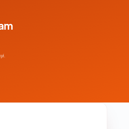
lam
yi.