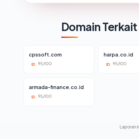
Domain Terkait
cpssoft.com
harpa.co.id
95/100
95/100
ID
ID
armada-finance.co.id
95/100
ID
Laporan in