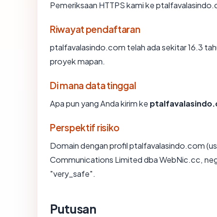
Pemeriksaan HTTPS kami ke ptalfavalasindo.
Riwayat pendaftaran
ptalfavalasindo.com telah ada sekitar 16.3 t
proyek mapan.
Di mana data tinggal
Apa pun yang Anda kirim ke
ptalfavalasindo
Perspektif risiko
Domain dengan profil ptalfavalasindo.com (u
Communications Limited dba WebNic.cc, negar
"very_safe".
Putusan