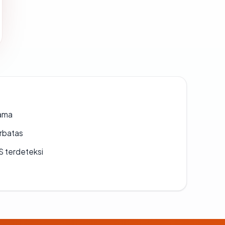
lama
erbatas
S terdeteksi