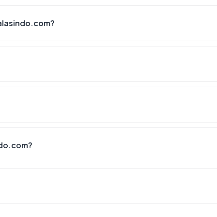
alasindo.com?
?
ndo.com?