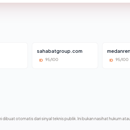
sahabatgroup.com
medanren
95/100
95/100
ID
ID
i dibuat otomatis dari sinyal teknis publik. Ini bukan nasihat hukum atau