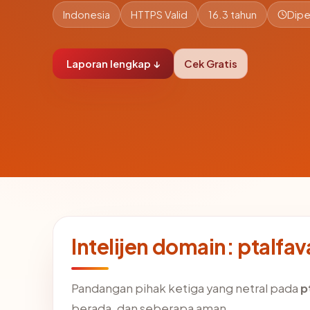
Indonesia
HTTPS Valid
16.3 tahun
Dipe
Laporan lengkap ↓
Cek Gratis
Intelijen domain: ptalf
Pandangan pihak ketiga yang netral pada
p
berada, dan seberapa aman.