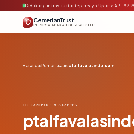
Didukung infrastruktur tepercaya
·
Uptime API: 99.
CemerlanTrust
PERIKSA APAKAH SEBUAH SITUS AMAN, TEPERCAYA, DAN TERVERIFIKASI DALAM HITUNGAN DETIK.
Beranda
›
Pemeriksaan
›
ptalfavalasindo.com
ID LAPORAN: #55E4C7C5
ptalfavalasin