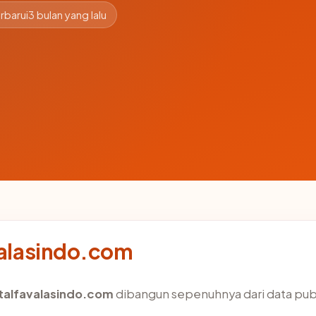
rbarui
3 bulan yang lalu
avalasindo.com
talfavalasindo.com
dibangun sepenuhnya dari data publ