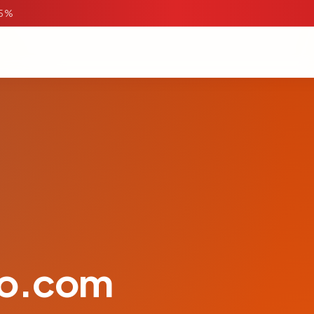
95%
do.com