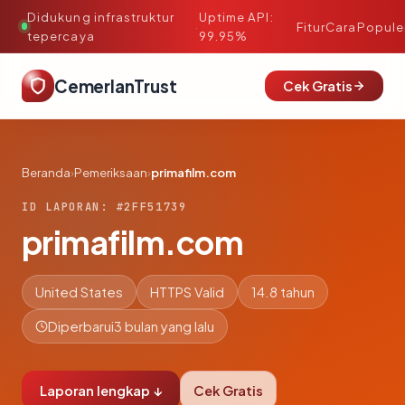
Didukung infrastruktur
Uptime API:
·
Fitur
Cara
Popule
tepercaya
99.95%
CemerlanTrust
Cek Gratis
Beranda
›
Pemeriksaan
›
primafilm.com
ID LAPORAN: #2FF51739
primafilm.com
United States
HTTPS Valid
14.8 tahun
Diperbarui
3 bulan yang lalu
Laporan lengkap ↓
Cek Gratis