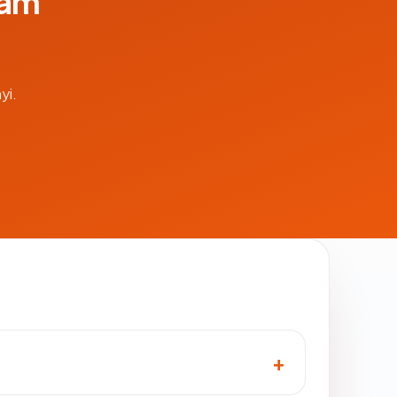
lam
yi.