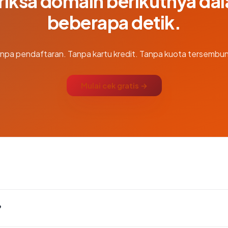
riksa domain berikutnya da
beberapa detik.
npa pendaftaran. Tanpa kartu kredit. Tanpa kuota tersembun
Mulai cek gratis →
?