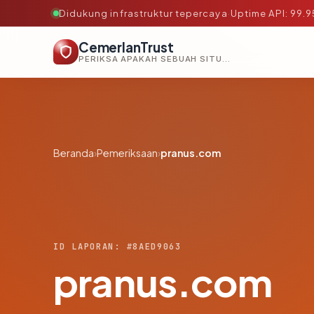
Didukung infrastruktur tepercaya
·
Uptime API: 99.
CemerlanTrust
PERIKSA APAKAH SEBUAH SITUS AMAN, TEPERCAYA, DAN TERVERIFIKASI DALAM HITUNGAN DETIK.
Beranda
›
Pemeriksaan
›
pranus.com
ID LAPORAN: #8AED9063
pranus.com