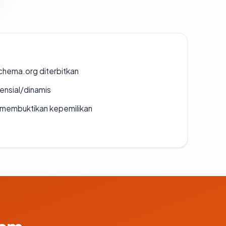
chema.org diterbitkan
densial/dinamis
ak membuktikan kepemilikan