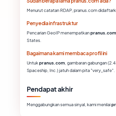
Sudah berapa lama pranus.com ada?
Menurut catatan RDAP, pranus.com didaftarkan 
Penyedia infrastruktur
Pencarian GeoIP menempatkan
pranus.co
States.
Bagaimana kami membaca profil ini
Untuk
pranus.com
, gambaran gabungan (2.4
Spaceship, Inc.) jatuh dalam pita "very_safe".
Pendapat akhir
Menggabungkan semua sinyal, kami menilai
p