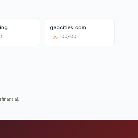
ing
geocities.com
0
100/100
US
 finansial.