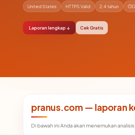
United States
HTTPS Valid
2.4 tahun
D
Laporan lengkap ↓
Cek Gratis
pranus.com — laporan 
Di bawah ini Anda akan menemukan analisi