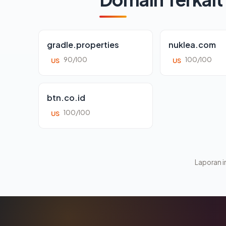
gradle.properties
nuklea.com
90/100
100/100
US
US
btn.co.id
100/100
US
Laporan in