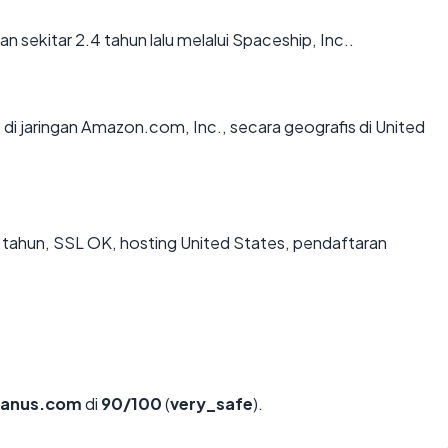
sekitar 2.4 tahun lalu melalui Spaceship, Inc..
m
di jaringan Amazon.com, Inc., secara geografis di United
 tahun, SSL OK, hosting United States, pendaftaran
ranus.com
di
90/100
(
very_safe
).