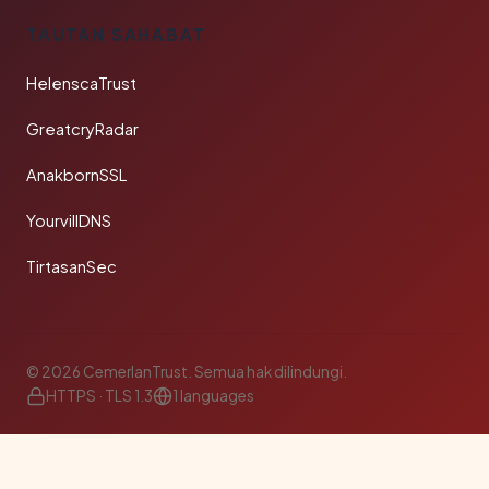
TAUTAN SAHABAT
HelenscaTrust
GreatcryRadar
AnakbornSSL
YourvillDNS
TirtasanSec
© 2026 CemerlanTrust. Semua hak dilindungi.
HTTPS · TLS 1.3
1 languages