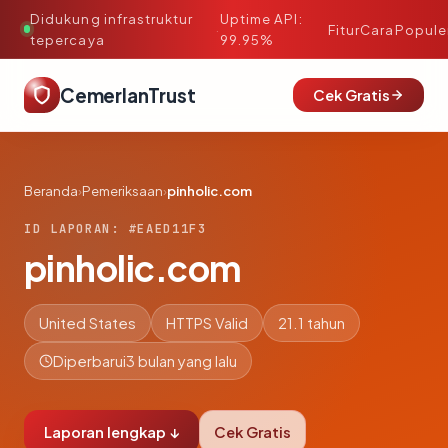
Didukung infrastruktur
Uptime API:
·
Fitur
Cara
Popule
tepercaya
99.95%
CemerlanTrust
Cek Gratis
Beranda
›
Pemeriksaan
›
pinholic.com
ID LAPORAN: #EAED11F3
pinholic.com
United States
HTTPS Valid
21.1 tahun
Diperbarui
3 bulan yang lalu
Laporan lengkap ↓
Cek Gratis