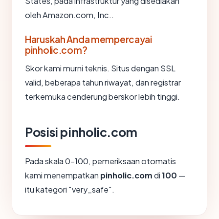
States, pada infrastruktur yang disediakan
oleh Amazon.com, Inc..
Haruskah Anda mempercayai
pinholic.com?
Skor kami murni teknis. Situs dengan SSL
valid, beberapa tahun riwayat, dan registrar
terkemuka cenderung berskor lebih tinggi.
Posisi pinholic.com
Pada skala 0-100, pemeriksaan otomatis
kami menempatkan
pinholic.com
di
100
—
itu kategori "very_safe".