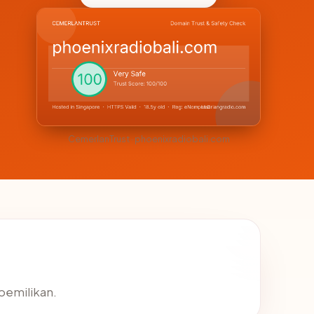
CemerlanTrust · phoenixradiobali.com
epemilikan.