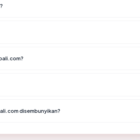
i?
bali.com?
ali.com disembunyikan?