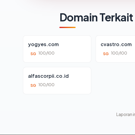
Domain Terkait
yogyes.com
cvastro.com
100/100
100/100
SG
SG
alfascorpii.co.id
100/100
SG
Laporan in