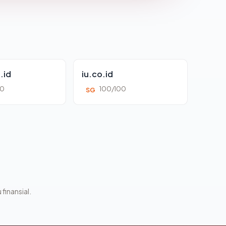
.id
iu.co.id
00
100/100
SG
 finansial.