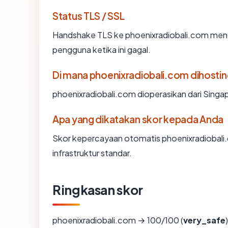
Status TLS / SSL
Handshake TLS ke phoenixradiobali.com me
pengguna ketika ini gagal.
Di mana phoenixradiobali.com dihostin
phoenixradiobali.com dioperasikan dari Singa
Apa yang dikatakan skor kepada Anda
Skor kepercayaan otomatis phoenixradiobali
infrastruktur standar.
Ringkasan skor
phoenixradiobali.com → 100/100 (
very_safe