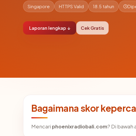
Singapore
HTTPS Valid
18.5 tahun
Dip
Laporan lengkap ↓
Cek Gratis
Bagaimana skor keperca
Mencari
phoenixradiobali.com
? Di bawah a