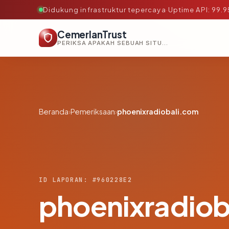
Didukung infrastruktur tepercaya
·
Uptime API: 99.
CemerlanTrust
PERIKSA APAKAH SEBUAH SITUS AMAN, TEPERCAYA, DAN TERVERIFIKASI DALAM HITUNGAN DETIK.
Beranda
›
Pemeriksaan
›
phoenixradiobali.com
ID LAPORAN: #960228E2
phoenixradiob