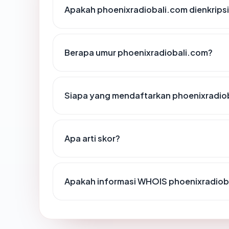
Apakah phoenixradiobali.com dienkrips
Berapa umur phoenixradiobali.com?
Siapa yang mendaftarkan phoenixradio
Apa arti skor?
Apakah informasi WHOIS phoenixradiob