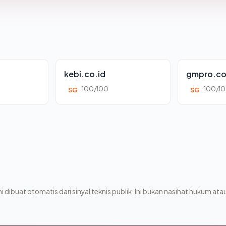
kebi.co.id
gmpro.co
100/100
100/1
SG
SG
i dibuat otomatis dari sinyal teknis publik. Ini bukan nasihat hukum atau