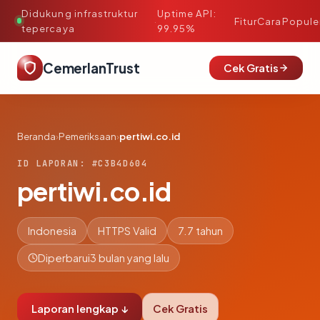
Didukung infrastruktur
Uptime API:
·
Fitur
Cara
Popule
tepercaya
99.95%
CemerlanTrust
Cek Gratis
Beranda
›
Pemeriksaan
›
pertiwi.co.id
ID LAPORAN: #C3B4D604
pertiwi.co.id
Indonesia
HTTPS Valid
7.7 tahun
Diperbarui
3 bulan yang lalu
Laporan lengkap ↓
Cek Gratis