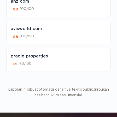
anz.com
100/100
GB
avisworld.com
100/100
GB
gradle.properties
90/100
US
Laporan ini dibuat otomatis dari sinyal teknis publik. Ini bukan
nasihat hukum atau finansial.