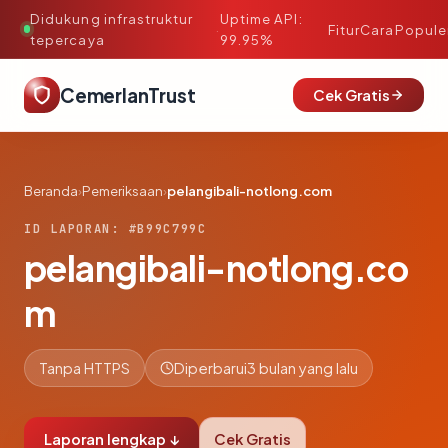
Didukung infrastruktur
Uptime API:
·
Fitur
Cara
Popule
tepercaya
99.95%
CemerlanTrust
Cek Gratis
Beranda
›
Pemeriksaan
›
pelangibali-notlong.com
ID LAPORAN: #B99C799C
pelangibali-notlong.co
m
Tanpa HTTPS
Diperbarui
3 bulan yang lalu
Laporan lengkap ↓
Cek Gratis