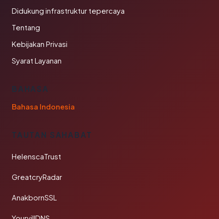
Didukung infrastruktur tepercaya
Tentang
Kebijakan Privasi
Syarat Layanan
BAHASA
Bahasa Indonesia
TAUTAN SAHABAT
HelenscaTrust
GreatcryRadar
AnakbornSSL
YourvillDNS