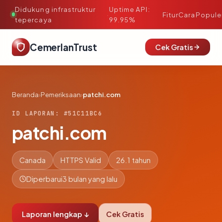
Didukung infrastruktur
Uptime API:
·
Fitur
Cara
Popule
tepercaya
99.95%
CemerlanTrust
Cek Gratis
Beranda
›
Pemeriksaan
›
patchi.com
ID LAPORAN: #51C11BC6
patchi.com
Canada
HTTPS Valid
26.1 tahun
Diperbarui
3 bulan yang lalu
Laporan lengkap ↓
Cek Gratis