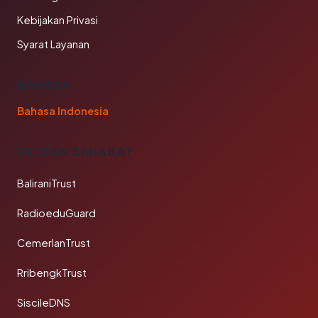
Kebijakan Privasi
Syarat Layanan
BAHASA
Bahasa Indonesia
TAUTAN SAHABAT
BaliraniTrust
RadioeduGuard
CemerlanTrust
RribengkTrust
SiscileDNS