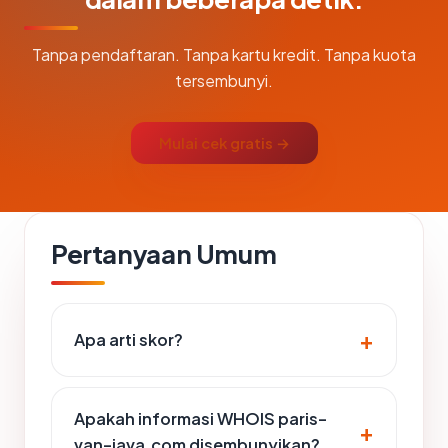
Tanpa pendaftaran. Tanpa kartu kredit. Tanpa kuota
tersembunyi.
Mulai cek gratis →
Pertanyaan Umum
Apa arti skor?
Apakah informasi WHOIS paris-
van-java.com disembunyikan?