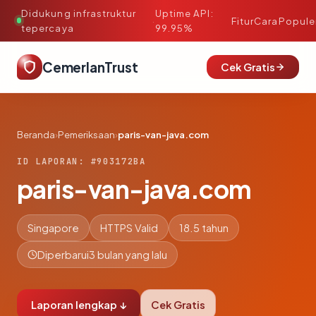
Didukung infrastruktur
Uptime API:
·
Fitur
Cara
Popule
tepercaya
99.95%
CemerlanTrust
Cek Gratis
Beranda
›
Pemeriksaan
›
paris-van-java.com
ID LAPORAN: #903172BA
paris-van-java.com
Singapore
HTTPS Valid
18.5 tahun
Diperbarui
3 bulan yang lalu
Laporan lengkap ↓
Cek Gratis