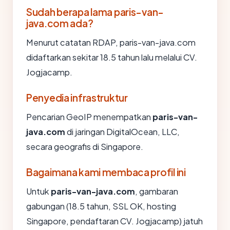
Sudah berapa lama paris-van-
java.com ada?
Menurut catatan RDAP, paris-van-java.com
didaftarkan sekitar 18.5 tahun lalu melalui CV.
Jogjacamp.
Penyedia infrastruktur
Pencarian GeoIP menempatkan
paris-van-
java.com
di jaringan DigitalOcean, LLC,
secara geografis di Singapore.
Bagaimana kami membaca profil ini
Untuk
paris-van-java.com
, gambaran
gabungan (18.5 tahun, SSL OK, hosting
Singapore, pendaftaran CV. Jogjacamp) jatuh