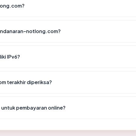
tlong.com?
pandanaran-notlong.com?
ki IPv6?
m terakhir diperiksa?
untuk pembayaran online?