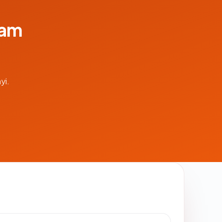
lam
yi.