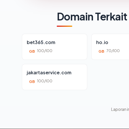
Domain Terkait
bet365.com
ho.io
100/100
70/100
GB
GB
jakartaservice.com
100/100
GB
Laporan in