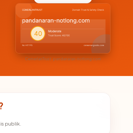
CemerlanTrust · pandanaran-notlong.com
?
is publik.