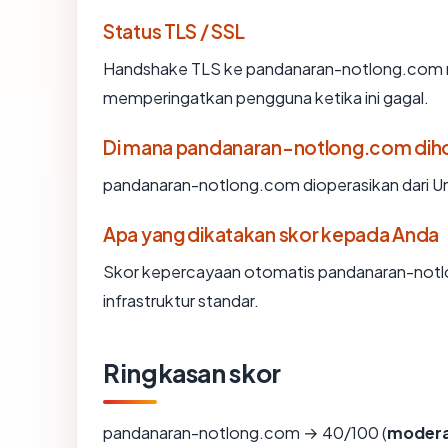
Status TLS / SSL
Handshake TLS ke pandanaran-notlong.com 
memperingatkan pengguna ketika ini gagal.
Di mana pandanaran-notlong.com dih
pandanaran-notlong.com dioperasikan dari 
Apa yang dikatakan skor kepada Anda
Skor kepercayaan otomatis pandanaran-notl
infrastruktur standar.
Ringkasan skor
pandanaran-notlong.com → 40/100 (
moder