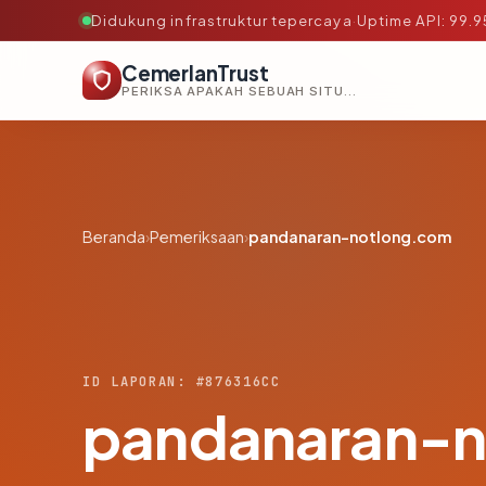
Didukung infrastruktur tepercaya
·
Uptime API: 99.
CemerlanTrust
PERIKSA APAKAH SEBUAH SITUS AMAN, TEPERCAYA, DAN TERVERIFIKASI DALAM HITUNGAN DETIK.
Beranda
›
Pemeriksaan
›
pandanaran-notlong.com
ID LAPORAN: #876316CC
pandanaran-n