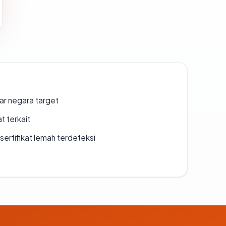
uar negara target
t terkait
ertifikat lemah terdeteksi