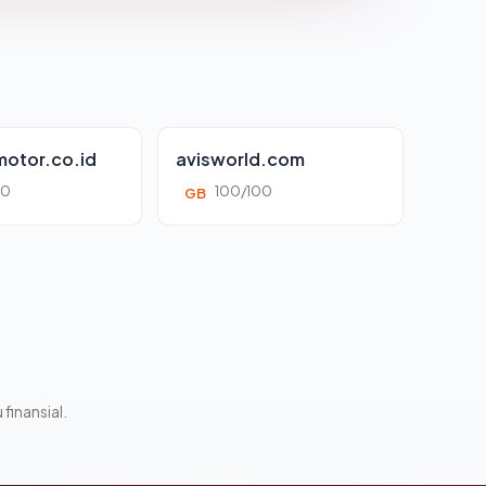
otor.co.id
avisworld.com
00
100/100
GB
 finansial.