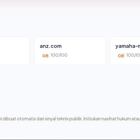
anz.com
yamaha-m
100/100
100/1
GB
GB
i dibuat otomatis dari sinyal teknis publik. Ini bukan nasihat hukum atau