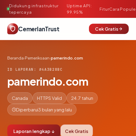
Didukung infrastruktur
Uptime API:
·
Fitur
Cara
Popule
tepercaya
99.95%
CemerlanTrust
Cek Gratis
Beranda
›
Pemeriksaan
›
pamerindo.com
ID LAPORAN: #4A3B28BC
pamerindo.com
Canada
HTTPS Valid
24.7 tahun
Diperbarui
3 bulan yang lalu
Laporan lengkap ↓
Cek Gratis