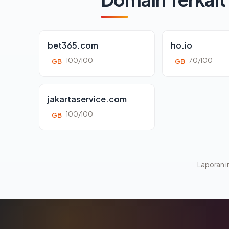
bet365.com
ho.io
100/100
70/100
GB
GB
jakartaservice.com
100/100
GB
Laporan in