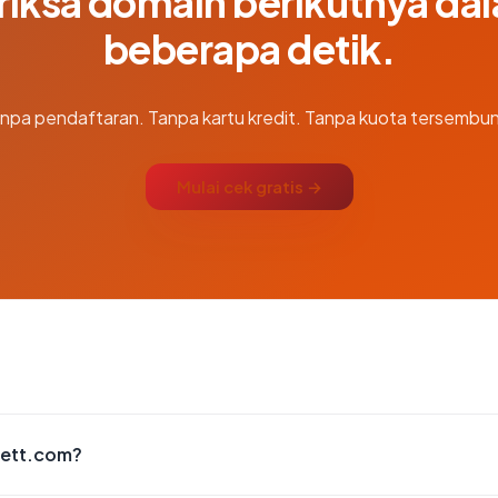
riksa domain berikutnya da
beberapa detik.
npa pendaftaran. Tanpa kartu kredit. Tanpa kuota tersembun
Mulai cek gratis →
rett.com?