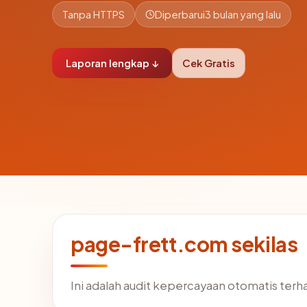
Tanpa HTTPS
Diperbarui
3 bulan yang lalu
Laporan lengkap ↓
Cek Gratis
page-frett.com sekilas
Ini adalah audit kepercayaan otomatis ter