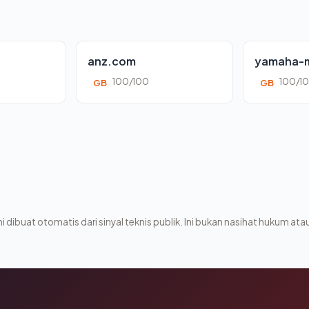
anz.com
yamaha-m
100/100
100/1
GB
GB
i dibuat otomatis dari sinyal teknis publik. Ini bukan nasihat hukum atau