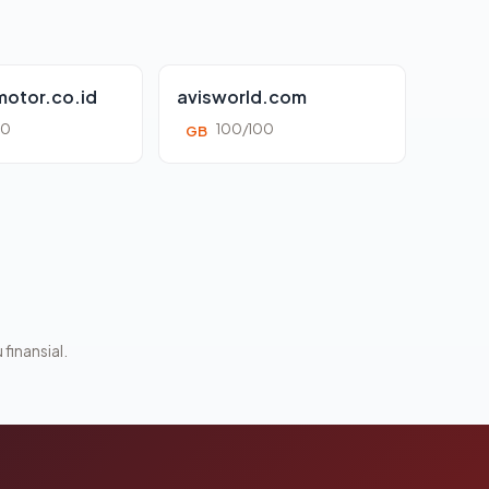
otor.co.id
avisworld.com
00
100/100
GB
 finansial.