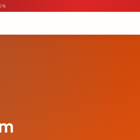
95%
om