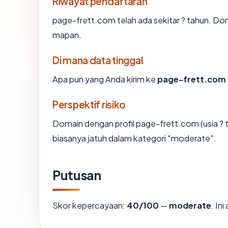
Riwayat pendaftaran
page-frett.com telah ada sekitar ? tahun. Do
mapan.
Di mana data tinggal
Apa pun yang Anda kirim ke
page-frett.com
Perspektif risiko
Domain dengan profil page-frett.com (usia ?
biasanya jatuh dalam kategori "moderate".
Putusan
Skor kepercayaan:
40/100
—
moderate
. In