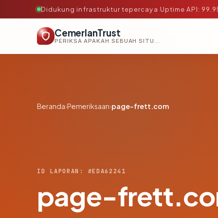
Didukung infrastruktur tepercaya
·
Uptime API: 99.
CemerlanTrust
PERIKSA APAKAH SEBUAH SITUS AMAN, TEPERCAYA, DAN TERVERIFIKASI DALAM HITUNGAN DETIK.
Beranda
›
Pemeriksaan
›
page-frett.com
ID LAPORAN: #EDA62241
page-frett.c