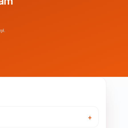
lam
yi.