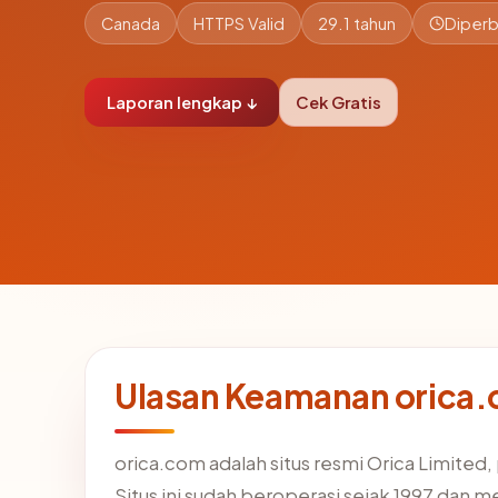
Canada
HTTPS Valid
29.1 tahun
Diperb
Laporan lengkap ↓
Cek Gratis
Ulasan Keamanan orica.c
orica.com adalah situs resmi Orica Limited
Situs ini sudah beroperasi sejak 1997 da