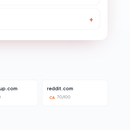
oup.com
reddit.com
0
70/100
CA