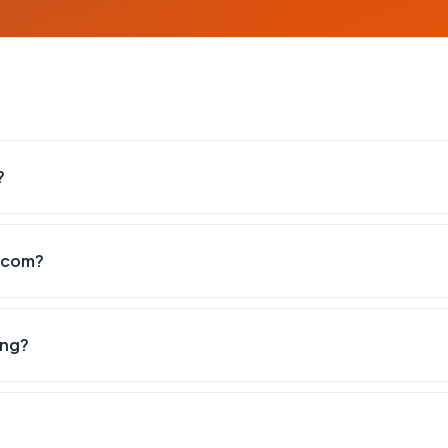
?
a.com?
ang?