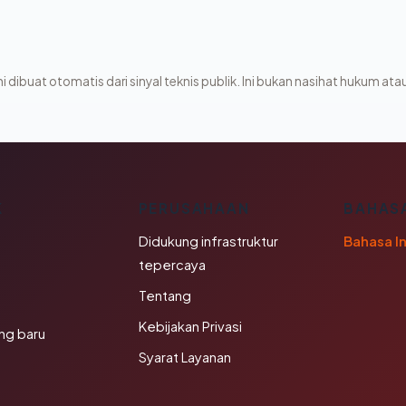
i dibuat otomatis dari sinyal teknis publik. Ini bukan nasihat hukum atau
K
PERUSAHAAN
BAHAS
Didukung infrastruktur
Bahasa I
tepercaya
Tentang
Kebijakan Privasi
ng baru
Syarat Layanan