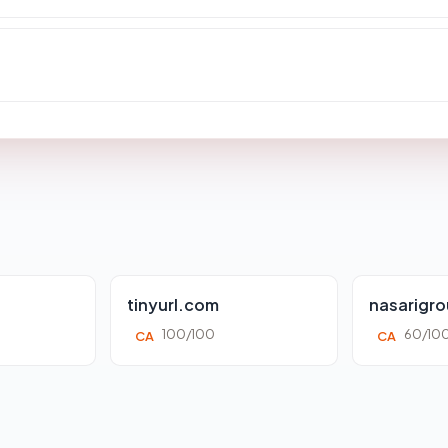
tinyurl.com
nasarigr
100/100
60/10
CA
CA