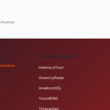
 finansial.
A
TAUTAN SAHABAT
ndonesia
HelenscaTrust
GreatcryRadar
AnakbornSSL
YourvillDNS
TirtasanSec