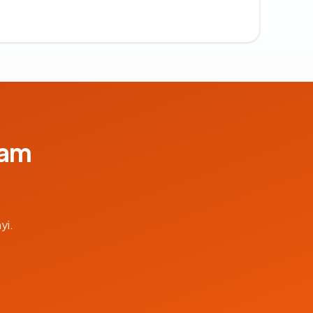
lam
yi.