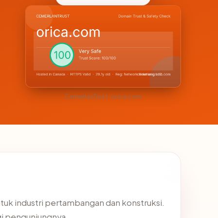
CemerlanTrust · orica.com
ntuk industri pertambangan dan konstruksi.
gi pengunjungnya.