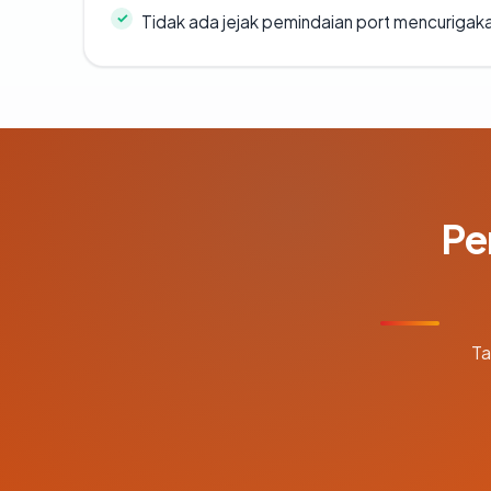
Tidak ada jejak pemindaian port mencurigak
Pe
Ta