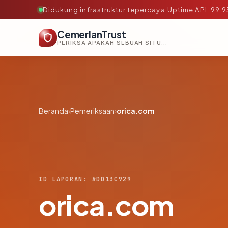
Didukung infrastruktur tepercaya
·
Uptime API: 99.
CemerlanTrust
PERIKSA APAKAH SEBUAH SITUS AMAN, TEPERCAYA, DAN TERVERIFIKASI DALAM HITUNGAN DETIK.
Beranda
›
Pemeriksaan
›
orica.com
ID LAPORAN: #DD13C929
orica.com