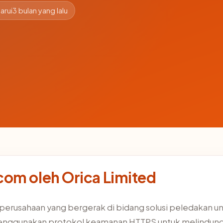
arui
3 bulan yang lalu
om oleh Orica Limited
, perusahaan yang bergerak di bidang solusi peledakan u
n menggunakan protokol keamanan HTTPS untuk melindun