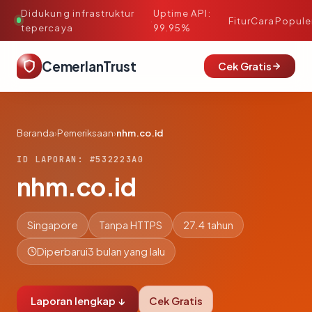
Didukung infrastruktur
Uptime API:
·
Fitur
Cara
Popule
tepercaya
99.95%
CemerlanTrust
Cek Gratis
Beranda
›
Pemeriksaan
›
nhm.co.id
ID LAPORAN: #532223A0
nhm.co.id
Singapore
Tanpa HTTPS
27.4 tahun
Diperbarui
3 bulan yang lalu
Laporan lengkap ↓
Cek Gratis