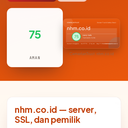
75
CemerlanTrust · nhm.co.id
AMAN
nhm.co.id — server,
SSL, dan pemilik