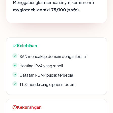
Menggabungkan semua sinyal, kami menilai
myglotech.com
di
75/100
(
safe
).
Kelebihan
SAN mencakup domain dengan benar
Hosting IPv4 yang stabil
Catatan RDAP publik tersedia
TLS mendukung cipher modern
Kekurangan