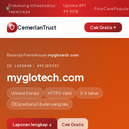
Didukung infrastruktur
Uptime API:
·
Fitur
Cara
Popule
tepercaya
99.95%
CemerlanTrust
Cek Gratis
Beranda
›
Pemeriksaan
›
myglotech.com
ID LAPORAN: #9E1B553F
myglotech.com
United States
HTTPS Valid
0.4 tahun
Diperbarui
3 bulan yang lalu
Laporan lengkap ↓
Cek Gratis