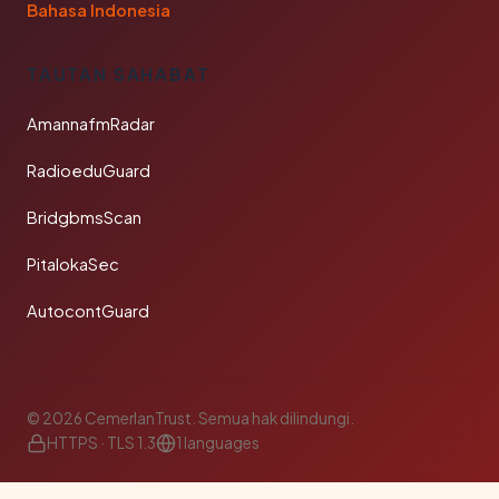
Bahasa Indonesia
TAUTAN SAHABAT
AmannafmRadar
RadioeduGuard
BridgbmsScan
PitalokaSec
AutocontGuard
© 2026 CemerlanTrust. Semua hak dilindungi.
HTTPS · TLS 1.3
1 languages