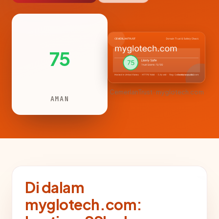
75
CemerlanTrust · myglotech.com
AMAN
Di dalam
myglotech.com: