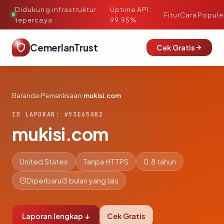
Didukung infrastruktur
Uptime API:
·
Fitur
Cara
Popule
tepercaya
99.95%
CemerlanTrust
Cek Gratis
Beranda
›
Pemeriksaan
›
mukisi.com
ID LAPORAN: #93E650B2
mukisi.com
United States
Tanpa HTTPS
0.8 tahun
Diperbarui
3 bulan yang lalu
Laporan lengkap ↓
Cek Gratis