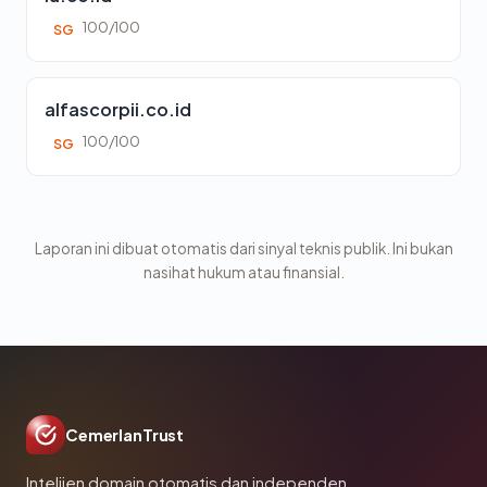
100/100
SG
alfascorpii.co.id
100/100
SG
Laporan ini dibuat otomatis dari sinyal teknis publik. Ini bukan
nasihat hukum atau finansial.
CemerlanTrust
Intelijen domain otomatis dan independen