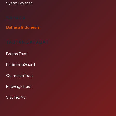
Syarat Layanan
BAHASA
Bahasa Indonesia
TAUTAN SAHABAT
BaliraniTrust
RadioeduGuard
CemerlanTrust
RribengkTrust
SiscileDNS