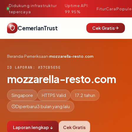
Didukung infrastruktur
Uptime API:
·
Fitur
Cara
Popule
tepercaya
99.95%
CemerlanTrust
Cek Gratis
Beranda
›
Pemeriksaan
›
mozzarella-resto.com
ID LAPORAN: #37CB5E5E
mozzarella-resto.com
Singapore
HTTPS Valid
17.2 tahun
Diperbarui
3 bulan yang lalu
Laporan lengkap ↓
Cek Gratis