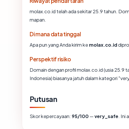
Riwayat pendaftaran
molax.co.id telah ada sekitar 25.9 tahun. Do
mapan.
Di mana data tinggal
Apa pun yang Anda kirim ke
molax.co.id
dipro
Perspektif risiko
Domain dengan profil molax.co.id (usia 25.9 
Indonesia) biasanya jatuh dalam kategori "ver
Putusan
Skor kepercayaan:
95/100
—
very_safe
. In