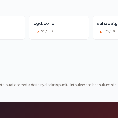
cgd.co.id
sahabatg
95/100
95/100
ID
ID
i dibuat otomatis dari sinyal teknis publik. Ini bukan nasihat hukum atau