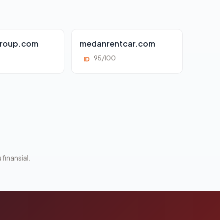
roup.com
medanrentcar.com
95/100
ID
 finansial.