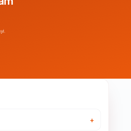
lam
yi.