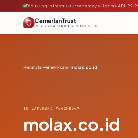
Didukung infrastruktur tepercaya
·
Uptime API: 99.
CemerlanTrust
PERIKSA APAKAH SEBUAH SITUS AMAN, TEPERCAYA, DAN TERVERIFIKASI DALAM HITUNGAN DETIK.
Beranda
›
Pemeriksaan
›
molax.co.id
ID LAPORAN: #642FD569
molax.co.id