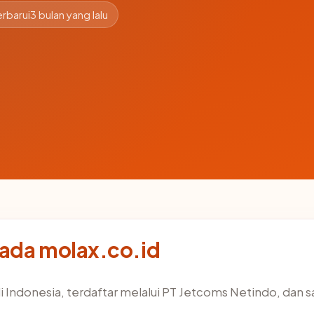
rbarui
3 bulan yang lalu
pada molax.co.id
i Indonesia, terdaftar melalui PT Jetcoms Netindo, dan s