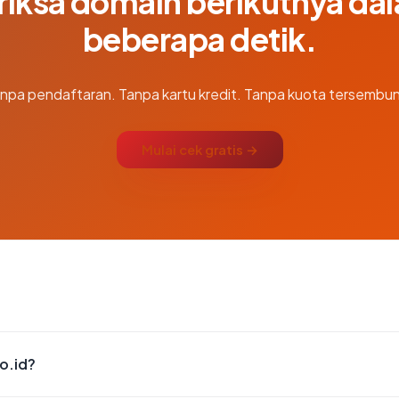
riksa domain berikutnya da
beberapa detik.
npa pendaftaran. Tanpa kartu kredit. Tanpa kuota tersembun
Mulai cek gratis →
o.id?