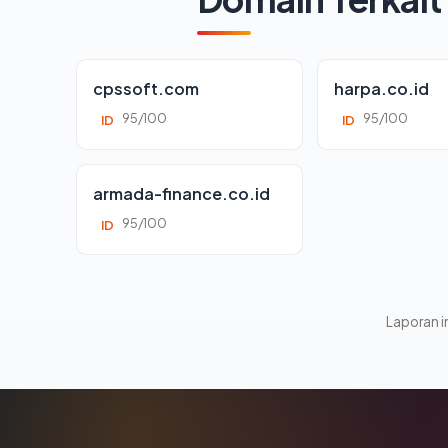
cpssoft.com
harpa.co.id
95/100
95/100
ID
ID
armada-finance.co.id
95/100
ID
Laporan in