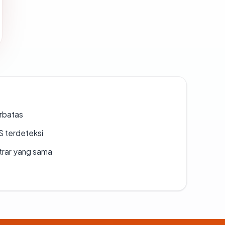
erbatas
S terdeteksi
strar yang sama