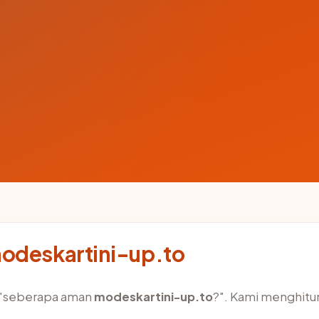
modeskartini-up.to
h "seberapa aman
modeskartini-up.to
?". Kami menghit