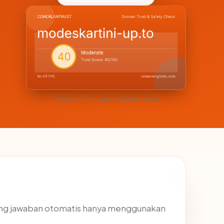
CemerlanTrust · modeskartini-up.to
ung jawaban otomatis hanya menggunakan