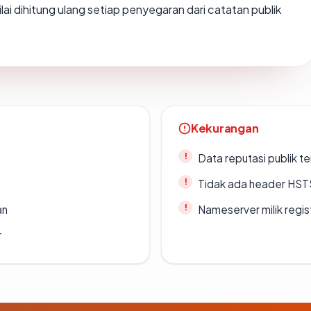
Nilai dihitung ulang setiap penyegaran dari catatan publik
Kekurangan
Data reputasi publik t
Tidak ada header HST
an
Nameserver milik regi
r