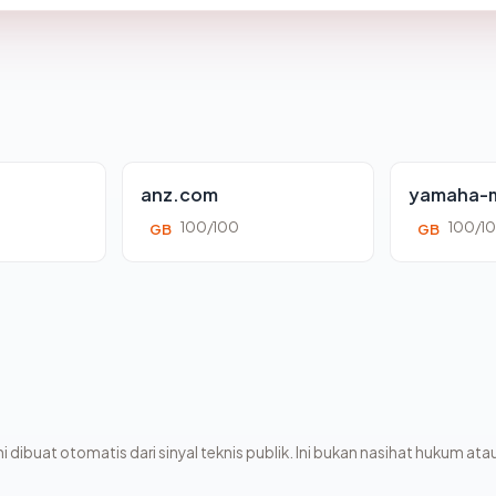
anz.com
yamaha-m
100/100
100/1
GB
GB
i dibuat otomatis dari sinyal teknis publik. Ini bukan nasihat hukum atau