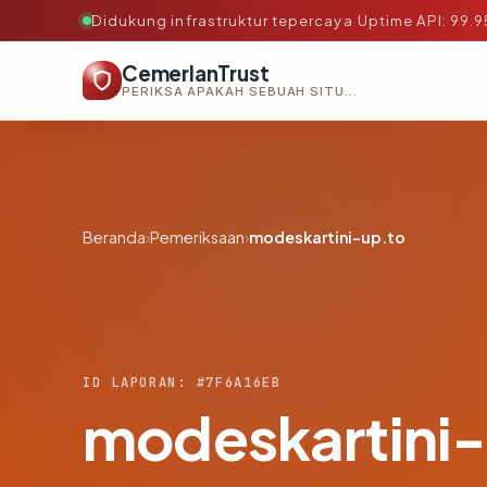
Didukung infrastruktur tepercaya
·
Uptime API: 99.
CemerlanTrust
PERIKSA APAKAH SEBUAH SITUS AMAN, TEPERCAYA, DAN TERVERIFIKASI DALAM HITUNGAN DETIK.
Beranda
›
Pemeriksaan
›
modeskartini-up.to
ID LAPORAN: #7F6A16EB
modeskartini-