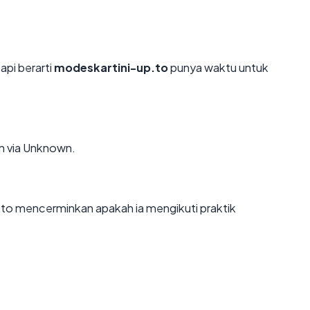
api berarti
modeskartini-up.to
punya waktu untuk
n via Unknown.
to mencerminkan apakah ia mengikuti praktik