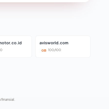
otor.co.id
avisworld.com
00
100/100
GB
 finansial.