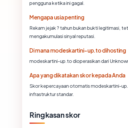
pengguna ketika ini gagal.
Mengapa usia penting
Rekam jejak ? tahun bukan bukti legitimasi, tet
mengakumulasi sinyal reputasi.
Di mana modeskartini-up.to dihosting
modeskartini-up.to dioperasikan dari Unknow
Apa yang dikatakan skor kepada Anda
Skor kepercayaan otomatis modeskartini-up.
infrastruktur standar.
Ringkasan skor