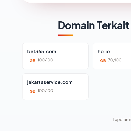
Domain Terkait
bet365.com
ho.io
100/100
70/100
GB
GB
jakartaservice.com
100/100
GB
Laporan in