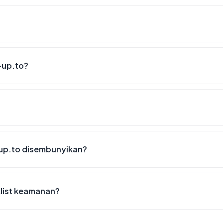
-up.to?
up.to disembunyikan?
klist keamanan?