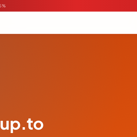
95%
up.to