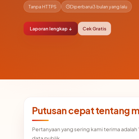
Tanpa HTTPS
Diperbarui
3 bulan yang lalu
Laporan lengkap ↓
Cek Gratis
Putusan cepat tentang 
Pertanyaan yang sering kami terima adala
data publik.