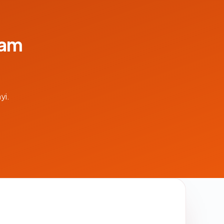
lam
yi.