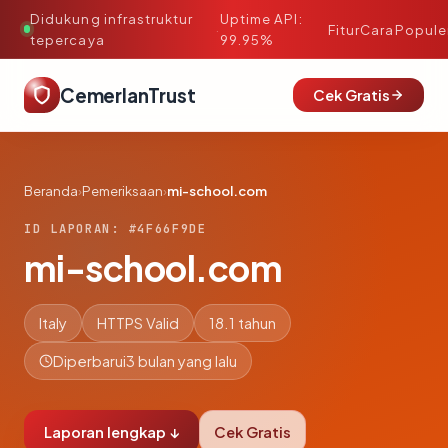
Didukung infrastruktur
Uptime API:
·
Fitur
Cara
Popule
tepercaya
99.95%
CemerlanTrust
Cek Gratis
Beranda
›
Pemeriksaan
›
mi-school.com
ID LAPORAN: #4F66F9DE
mi-school.com
Italy
HTTPS Valid
18.1 tahun
Diperbarui
3 bulan yang lalu
Laporan lengkap ↓
Cek Gratis