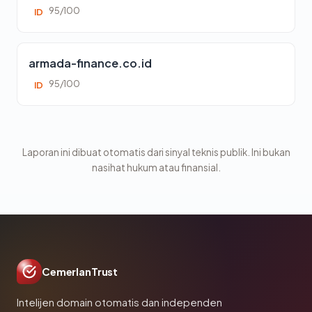
95/100
ID
armada-finance.co.id
95/100
ID
Laporan ini dibuat otomatis dari sinyal teknis publik. Ini bukan
nasihat hukum atau finansial.
CemerlanTrust
Intelijen domain otomatis dan independen