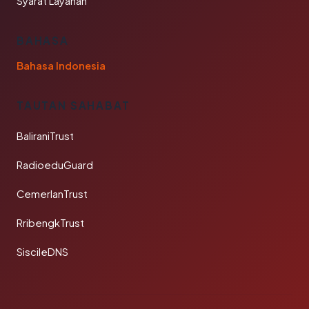
Syarat Layanan
BAHASA
Bahasa Indonesia
TAUTAN SAHABAT
BaliraniTrust
RadioeduGuard
CemerlanTrust
RribengkTrust
SiscileDNS