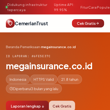
Didukung infrastruktur
Uptime API:
·
Fitur
Cara
Popule
tepercaya
99.95%
CemerlanTrust
Cek Gratis
Beranda
›
Pemeriksaan
›
megainsurance.co.id
ID LAPORAN: #6FE5E37C
megainsurance.co.id
Indonesia
HTTPS Valid
21.8 tahun
Diperbarui
3 bulan yang lalu
Laporan lengkap ↓
Cek Gratis