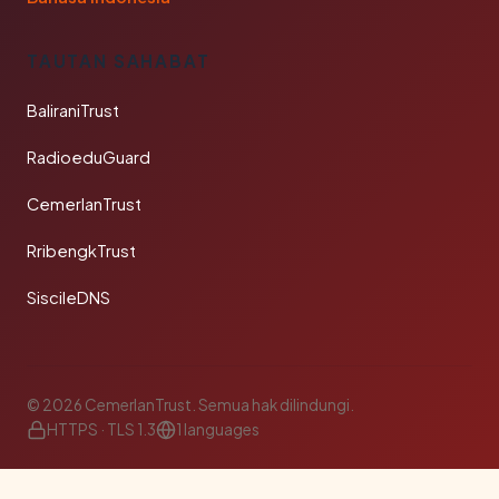
TAUTAN SAHABAT
BaliraniTrust
RadioeduGuard
CemerlanTrust
RribengkTrust
SiscileDNS
© 2026 CemerlanTrust. Semua hak dilindungi.
HTTPS · TLS 1.3
1 languages