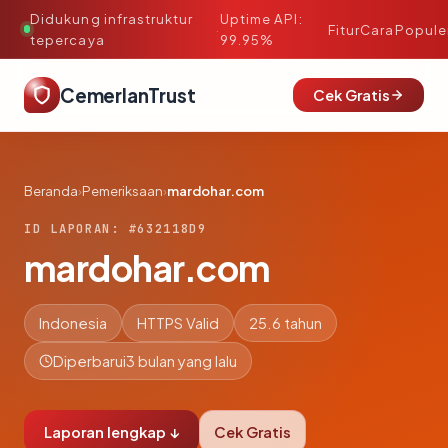
Didukung infrastruktur
Uptime API:
·
Fitur
Cara
Popule
tepercaya
99.95%
CemerlanTrust
Cek Gratis
Beranda
›
Pemeriksaan
›
mardohar.com
ID LAPORAN: #632118D9
mardohar.com
Indonesia
HTTPS Valid
25.6 tahun
Diperbarui
3 bulan yang lalu
Laporan lengkap ↓
Cek Gratis