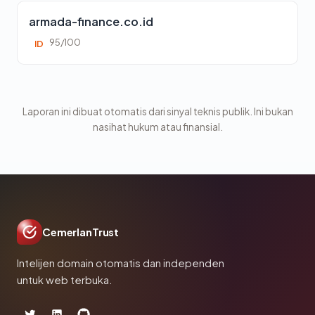
armada-finance.co.id
95/100
ID
Laporan ini dibuat otomatis dari sinyal teknis publik. Ini bukan
nasihat hukum atau finansial.
CemerlanTrust
Intelijen domain otomatis dan independen
untuk web terbuka.