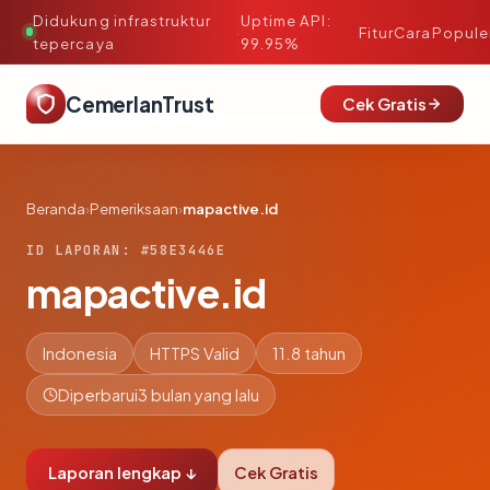
Didukung infrastruktur
Uptime API:
·
Fitur
Cara
Popule
tepercaya
99.95%
CemerlanTrust
Cek Gratis
Beranda
›
Pemeriksaan
›
mapactive.id
ID LAPORAN: #58E3446E
mapactive.id
Indonesia
HTTPS Valid
11.8 tahun
Diperbarui
3 bulan yang lalu
Laporan lengkap ↓
Cek Gratis