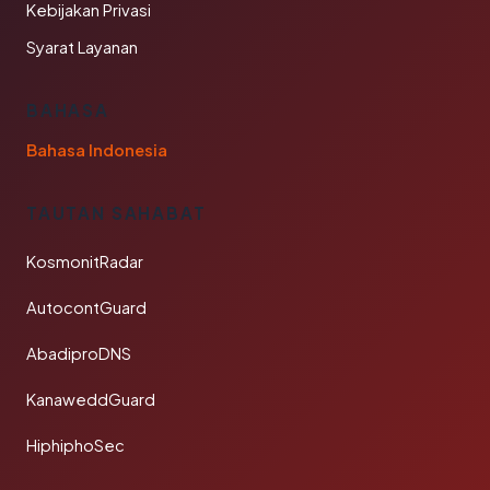
Kebijakan Privasi
Syarat Layanan
BAHASA
Bahasa Indonesia
TAUTAN SAHABAT
KosmonitRadar
AutocontGuard
AbadiproDNS
KanaweddGuard
HiphiphoSec