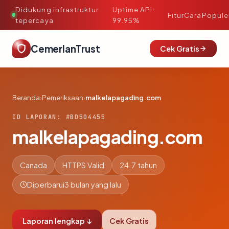
Didukung infrastruktur
Uptime API:
·
Fitur
Cara
Popule
tepercaya
99.95%
CemerlanTrust
Cek Gratis
Beranda
›
Pemeriksaan
›
malkelapagading.com
ID LAPORAN: #BD504455
malkelapagading.com
Canada
HTTPS Valid
24.7 tahun
Diperbarui
3 bulan yang lalu
Laporan lengkap ↓
Cek Gratis