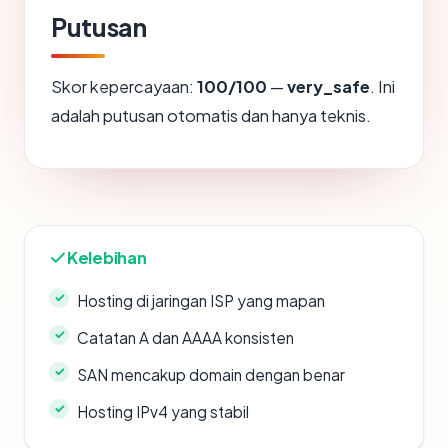
Putusan
Skor kepercayaan:
100/100
—
very_safe
. Ini
adalah putusan otomatis dan hanya teknis.
Kelebihan
Hosting di jaringan ISP yang mapan
Catatan A dan AAAA konsisten
SAN mencakup domain dengan benar
Hosting IPv4 yang stabil