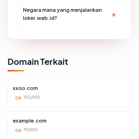
Negara mana yang menjalankan
loker.web.id?
Domain Terkait
xxoo.com
100/100
CA
example.com
70/100
CA