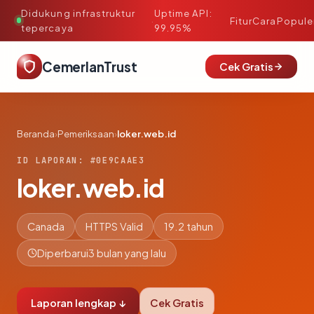
Didukung infrastruktur
Uptime API:
·
Fitur
Cara
Popule
tepercaya
99.95%
CemerlanTrust
Cek Gratis
Beranda
›
Pemeriksaan
›
loker.web.id
ID LAPORAN: #0E9CAAE3
loker.web.id
Canada
HTTPS Valid
19.2 tahun
Diperbarui
3 bulan yang lalu
Laporan lengkap ↓
Cek Gratis