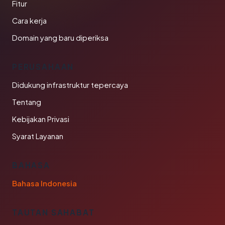
Fitur
Cara kerja
Domain yang baru diperiksa
PERUSAHAAN
Didukung infrastruktur tepercaya
Tentang
Kebijakan Privasi
Syarat Layanan
BAHASA
Bahasa Indonesia
TAUTAN SAHABAT