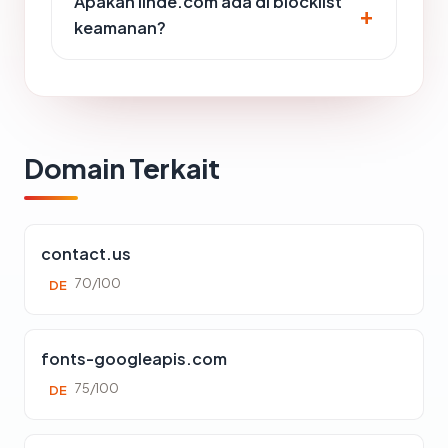
Apakah linde.com ada di blocklist
keamanan?
Domain Terkait
contact.us
70/100
DE
fonts-googleapis.com
75/100
DE