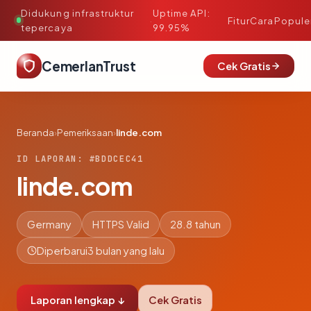
Didukung infrastruktur
Uptime API:
·
Fitur
Cara
Popule
tepercaya
99.95%
CemerlanTrust
Cek Gratis
Beranda
›
Pemeriksaan
›
linde.com
ID LAPORAN: #BDDCEC41
linde.com
Germany
HTTPS Valid
28.8 tahun
Diperbarui
3 bulan yang lalu
Laporan lengkap ↓
Cek Gratis