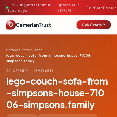
Didukung infrastruktur
Uptime API:
·
Fitur
Cara
Popule
tepercaya
99.95%
CemerlanTrust
Cek Gratis
Beranda
›
Pemeriksaan
›
lego-couch-sofa-from-simpsons-house-71006-
simpsons.family
ID LAPORAN: #99906E83
lego-couch-sofa-from
-simpsons-house-710
06-simpsons.family