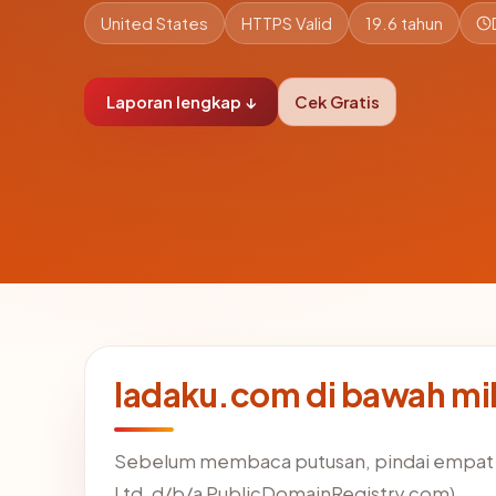
United States
HTTPS Valid
19.6 tahun
Laporan lengkap ↓
Cek Gratis
ladaku.com di bawah m
Sebelum membaca putusan, pindai empat f
Ltd. d/b/a PublicDomainRegistry.com).