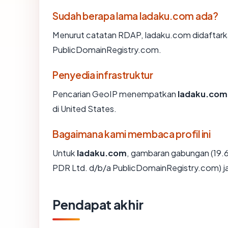
Sudah berapa lama ladaku.com ada?
Menurut catatan RDAP, ladaku.com didaftarkan 
PublicDomainRegistry.com.
Penyedia infrastruktur
Pencarian GeoIP menempatkan
ladaku.com
di United States.
Bagaimana kami membaca profil ini
Untuk
ladaku.com
, gambaran gabungan (19.6
PDR Ltd. d/b/a PublicDomainRegistry.com) ja
Pendapat akhir