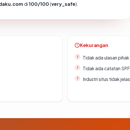
adaku.com
di
100/100
(
very_safe
).
Kekurangan
Tidak ada ulasan piha
Tidak ada catatan SP
Industri situs tidak jelas