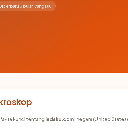
Diperbarui
3 bulan yang lalu
ikroskop
akta kunci tentang
ladaku.com
: negara (United States),