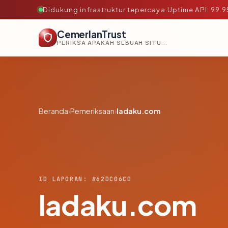
Didukung infrastruktur tepercaya
·
Uptime API: 99.
CemerlanTrust
PERIKSA APAKAH SEBUAH SITUS AMAN, TEPERCAYA, DAN TERVERIFIKASI DALAM HITUNGAN DETIK.
Beranda
›
Pemeriksaan
›
ladaku.com
ID LAPORAN: #62DC06CD
ladaku.com