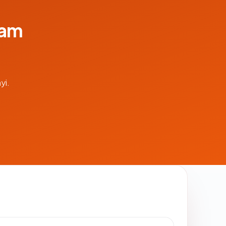
lam
yi.