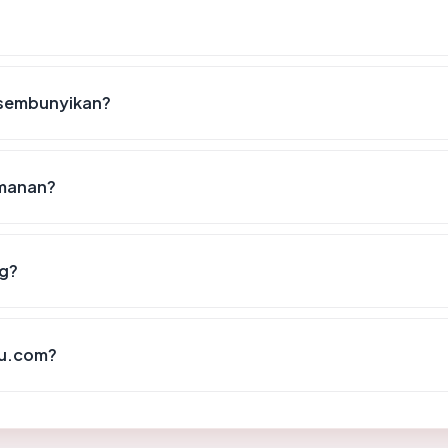
isembunyikan?
amanan?
ng?
ku.com?