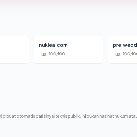
nuklea.com
pre.wedd
100/100
100/10
US
US
i dibuat otomatis dari sinyal teknis publik. Ini bukan nasihat hukum atau