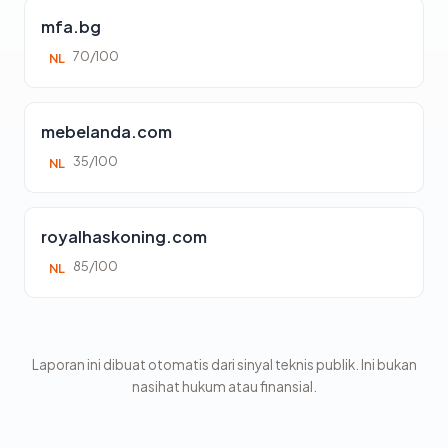
mfa.bg
70/100
NL
mebelanda.com
35/100
NL
royalhaskoning.com
85/100
NL
Laporan ini dibuat otomatis dari sinyal teknis publik. Ini bukan
nasihat hukum atau finansial.