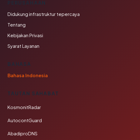
PERUSAHAAN
Didukung infrastruktur tepercaya
Tentang
Kebijakan Privasi
Syarat Layanan
BAHASA
Bahasa Indonesia
TAUTAN SAHABAT
KosmonitRadar
AutocontGuard
AbadiproDNS