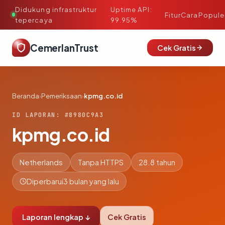
Didukung infrastruktur
Uptime API:
·
Fitur
Cara
Popule
tepercaya
99.95%
CemerlanTrust
Cek Gratis
Beranda
›
Pemeriksaan
›
kpmg.co.id
ID LAPORAN: #8980C9A3
kpmg.co.id
Netherlands
Tanpa HTTPS
28.8 tahun
Diperbarui
3 bulan yang lalu
Laporan lengkap ↓
Cek Gratis