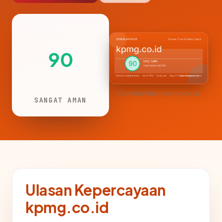
90
CemerlanTrust · kpmg.co.id
SANGAT AMAN
Ulasan Kepercayaan
kpmg.co.id