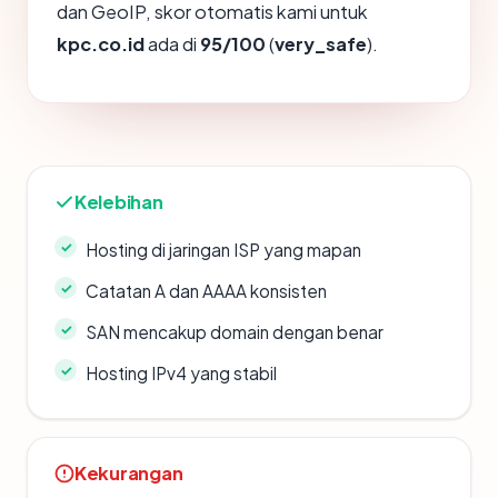
dan GeoIP, skor otomatis kami untuk
kpc.co.id
ada di
95/100
(
very_safe
).
Kelebihan
Hosting di jaringan ISP yang mapan
Catatan A dan AAAA konsisten
SAN mencakup domain dengan benar
Hosting IPv4 yang stabil
Kekurangan