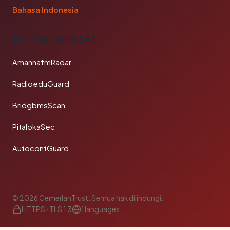
Bahasa Indonesia
TAUTAN SAHABAT
AmannafmRadar
RadioeduGuard
BridgbmsScan
PitalokaSec
AutocontGuard
© 2026 CemerlanTrust. Semua hak dilindungi.
HTTPS · TLS 1.3
1 languages