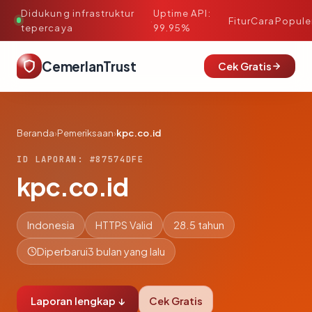
Didukung infrastruktur
Uptime API:
·
Fitur
Cara
Popule
tepercaya
99.95%
CemerlanTrust
Cek Gratis
Beranda
›
Pemeriksaan
›
kpc.co.id
ID LAPORAN: #87574DFE
kpc.co.id
Indonesia
HTTPS Valid
28.5 tahun
Diperbarui
3 bulan yang lalu
Laporan lengkap ↓
Cek Gratis