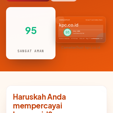
95
CemerlanTrust · kpc.co.id
SANGAT AMAN
Haruskah Anda
mempercayai