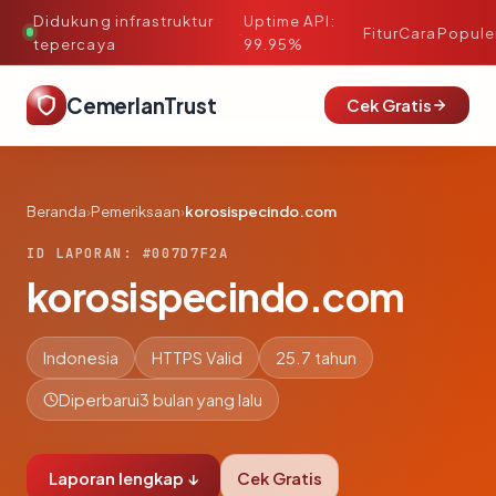
Didukung infrastruktur
Uptime API:
·
Fitur
Cara
Popule
tepercaya
99.95%
CemerlanTrust
Cek Gratis
Beranda
›
Pemeriksaan
›
korosispecindo.com
ID LAPORAN: #007D7F2A
korosispecindo.com
Indonesia
HTTPS Valid
25.7 tahun
Diperbarui
3 bulan yang lalu
Laporan lengkap ↓
Cek Gratis