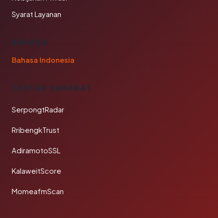
Syarat Layanan
BAHASA
Bahasa Indonesia
TAUTAN SAHABAT
SerpongtRadar
RribengkTrust
AdiramotoSSL
KalaweitScore
MomeafmScan