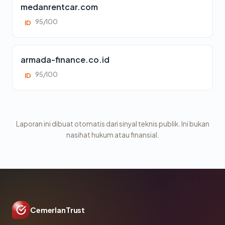
medanrentcar.com
95/100
ID
armada-finance.co.id
95/100
ID
Laporan ini dibuat otomatis dari sinyal teknis publik. Ini bukan
nasihat hukum atau finansial.
CemerlanTrust