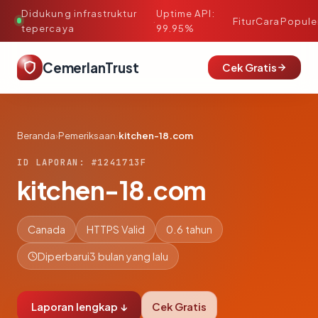
Didukung infrastruktur
Uptime API:
·
Fitur
Cara
Popule
tepercaya
99.95%
CemerlanTrust
Cek Gratis
Beranda
›
Pemeriksaan
›
kitchen-18.com
ID LAPORAN: #1241713F
kitchen-18.com
Canada
HTTPS Valid
0.6 tahun
Diperbarui
3 bulan yang lalu
Laporan lengkap ↓
Cek Gratis