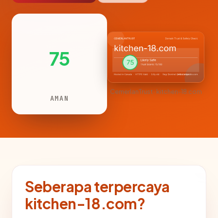
75
CemerlanTrust · kitchen-18.com
AMAN
Seberapa terpercaya
kitchen-18.com?