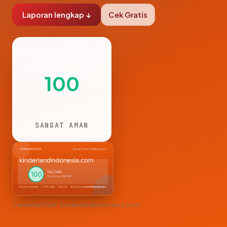
Laporan lengkap ↓
Cek Gratis
100
SANGAT AMAN
CemerlanTrust · kinderlandindonesia.com