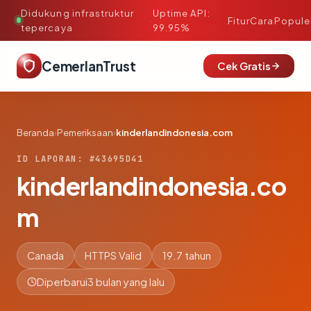
Didukung infrastruktur
Uptime API:
·
Fitur
Cara
Popule
tepercaya
99.95%
CemerlanTrust
Cek Gratis
Beranda
›
Pemeriksaan
›
kinderlandindonesia.com
ID LAPORAN: #43695D41
kinderlandindonesia.co
m
Canada
HTTPS Valid
19.7 tahun
Diperbarui
3 bulan yang lalu