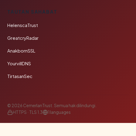
TAUTAN SAHABAT
HelenscaTrust
GreatcryRadar
AnakbornSSL
YourvillDNS
TirtasanSec
© 2026 CemerlanTrust. Semua hak dilindungi.
HTTPS · TLS 1.3
1 languages