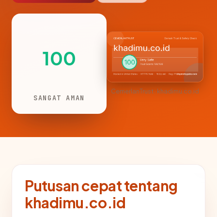
100
CemerlanTrust · khadimu.co.id
SANGAT AMAN
Putusan cepat tentang
khadimu.co.id