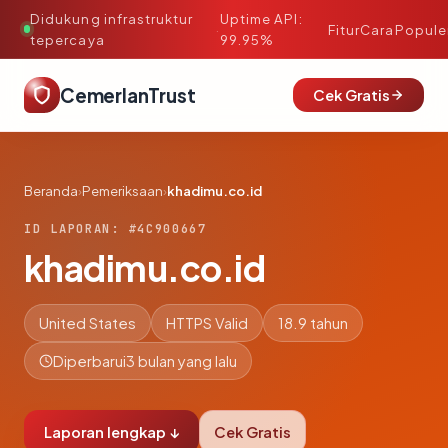
Didukung infrastruktur
Uptime API:
·
Fitur
Cara
Popule
tepercaya
99.95%
CemerlanTrust
Cek Gratis
Beranda
›
Pemeriksaan
›
khadimu.co.id
ID LAPORAN: #4C900667
khadimu.co.id
United States
HTTPS Valid
18.9 tahun
Diperbarui
3 bulan yang lalu
Laporan lengkap ↓
Cek Gratis