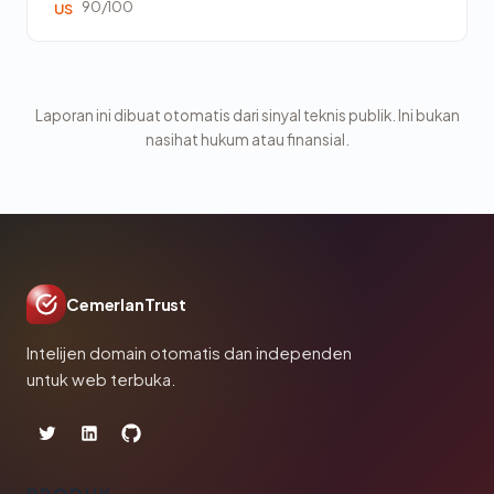
90/100
US
Laporan ini dibuat otomatis dari sinyal teknis publik. Ini bukan
nasihat hukum atau finansial.
CemerlanTrust
Intelijen domain otomatis dan independen
untuk web terbuka.