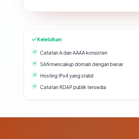
Kelebihan
Catatan A dan AAAA konsisten
SAN mencakup domain dengan benar
Hosting IPv4 yang stabil
Catatan RDAP publik tersedia