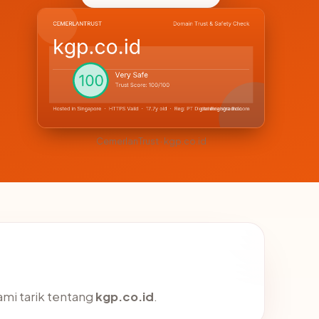
CemerlanTrust · kgp.co.id
ami tarik tentang
kgp.co.id
.