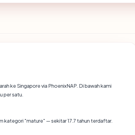
rah ke Singapore via PhoenixNAP. Di bawah kami
u per satu.
 kategori "mature" — sekitar 17.7 tahun terdaftar.