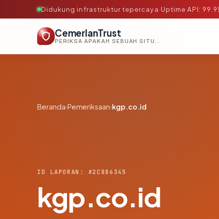
Didukung infrastruktur tepercaya
·
Uptime API: 99.
CemerlanTrust
PERIKSA APAKAH SEBUAH SITUS AMAN, TEPERCAYA, DAN TERVERIFIKASI DALAM HITUNGAN DETIK.
Beranda
›
Pemeriksaan
›
kgp.co.id
ID LAPORAN: #2C886345
kgp.co.id