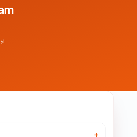
lam
yi.