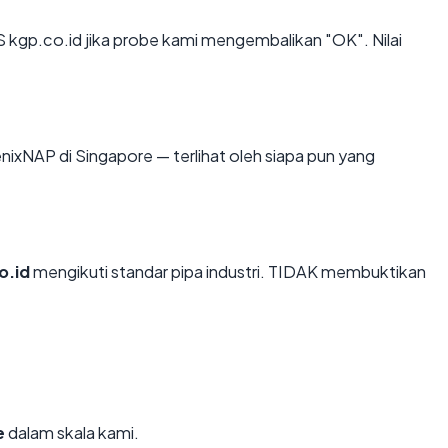
kgp.co.id jika probe kami mengembalikan "OK". Nilai
hoenixNAP di Singapore — terlihat oleh siapa pun yang
o.id
mengikuti standar pipa industri. TIDAK membuktikan
e
dalam skala kami.