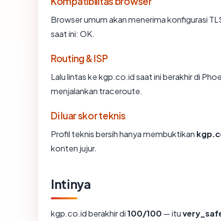
Kompatibilitas browser
Browser umum akan menerima konfigurasi TLS 
saat ini: OK.
Routing & ISP
Lalu lintas ke kgp.co.id saat ini berakhir di P
menjalankan traceroute.
Di luar skor teknis
Profil teknis bersih hanya membuktikan
kgp.c
konten jujur.
Intinya
kgp.co.id berakhir di
100/100
— itu
very_saf