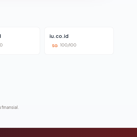
d
iu.co.id
00
100/100
SG
 finansial.