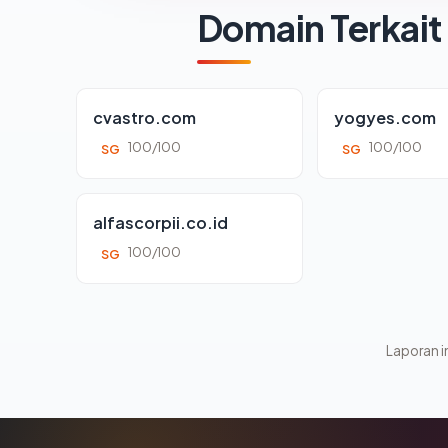
Domain Terkait
cvastro.com
yogyes.com
100/100
100/100
SG
SG
alfascorpii.co.id
100/100
SG
Laporan in