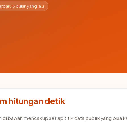
erbarui
3 bulan yang lalu
am hitungan detik
 di bawah mencakup setiap titik data publik yang bisa k