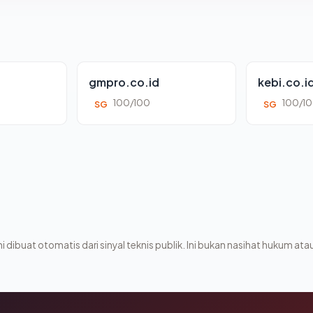
gmpro.co.id
kebi.co.i
100/100
100/1
SG
SG
i dibuat otomatis dari sinyal teknis publik. Ini bukan nasihat hukum atau