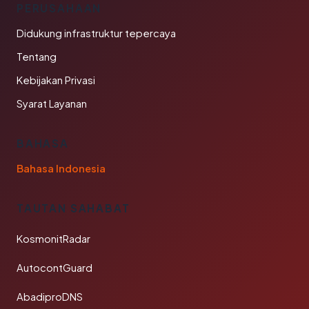
PERUSAHAAN
Didukung infrastruktur tepercaya
Tentang
Kebijakan Privasi
Syarat Layanan
BAHASA
Bahasa Indonesia
TAUTAN SAHABAT
KosmonitRadar
AutocontGuard
AbadiproDNS