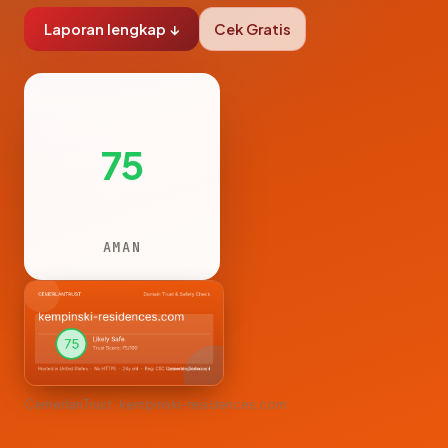
Laporan lengkap ↓
Cek Gratis
75
AMAN
CemerlanTrust · kempinski-residences.com