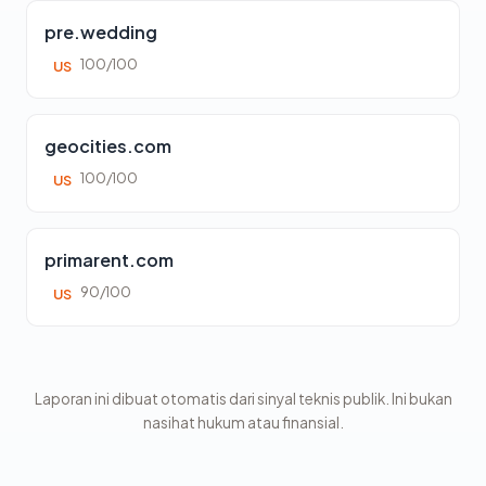
pre.wedding
100/100
US
geocities.com
100/100
US
primarent.com
90/100
US
Laporan ini dibuat otomatis dari sinyal teknis publik. Ini bukan
nasihat hukum atau finansial.