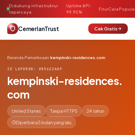
Didukung infrastruktur
Uptime API:
·
Fitur
Cara
Popule
tepercaya
99.95%
CemerlanTrust
Cek Gratis
Beranda
›
Pemeriksaan
›
kempinski-residences.com
ID LAPORAN: #85622AA9
kempinski-residences.
com
United States
Tanpa HTTPS
24 tahun
Diperbarui
3 bulan yang lalu