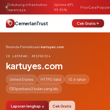
Didukung infrastruktur
Uptime API:
·
Fitur
Cara
Popule
tepercaya
99.95%
CemerlanTrust
Cek Gratis
Beranda
›
Pemeriksaan
›
kartuyes.com
ID LAPORAN: #D1F0E3C4
kartuyes.com
United States
HTTPS Valid
10.6 tahun
Diperbarui
3 bulan yang lalu
Laporan lengkap ↓
Cek Gratis