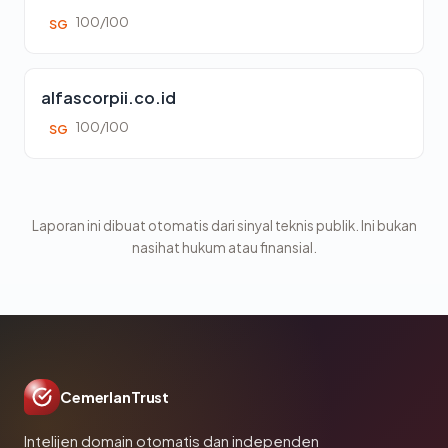
100/100
SG
alfascorpii.co.id
100/100
SG
Laporan ini dibuat otomatis dari sinyal teknis publik. Ini bukan
nasihat hukum atau finansial.
CemerlanTrust
Intelijen domain otomatis dan independen