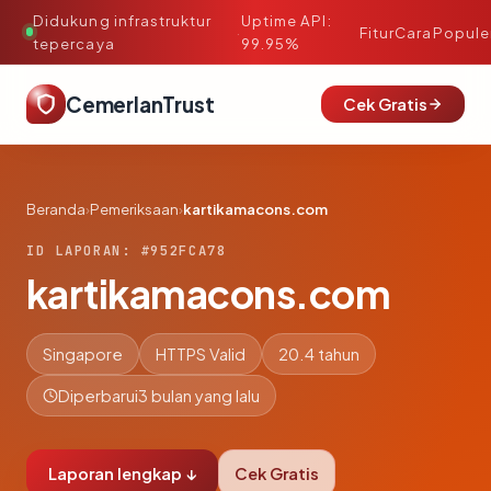
Didukung infrastruktur
Uptime API:
·
Fitur
Cara
Popule
tepercaya
99.95%
CemerlanTrust
Cek Gratis
Beranda
›
Pemeriksaan
›
kartikamacons.com
ID LAPORAN: #952FCA78
kartikamacons.com
Singapore
HTTPS Valid
20.4 tahun
Diperbarui
3 bulan yang lalu
Laporan lengkap ↓
Cek Gratis