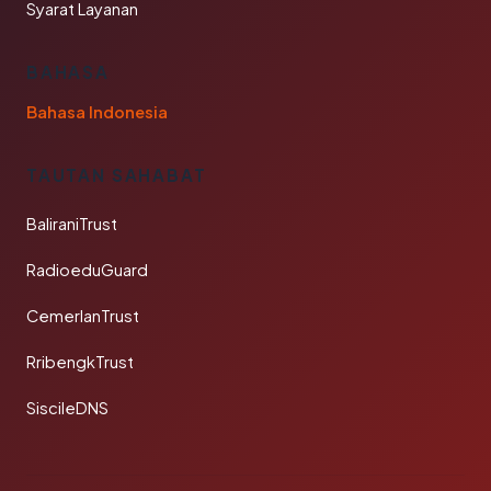
Syarat Layanan
BAHASA
Bahasa Indonesia
TAUTAN SAHABAT
BaliraniTrust
RadioeduGuard
CemerlanTrust
RribengkTrust
SiscileDNS