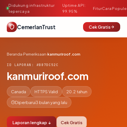
Didukung infrastruktur
Uptime API:
·
Fitur
Cara
Popule
tepercaya
99.95%
CemerlanTrust
Cek Gratis
Beranda
›
Pemeriksaan
›
kanmuriroof.com
ID LAPORAN: #B87DC52C
kanmuriroof.com
Canada
HTTPS Valid
20.2 tahun
Diperbarui
3 bulan yang lalu
Laporan lengkap ↓
Cek Gratis