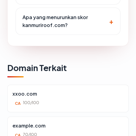
Apa yang menurunkan skor
kanmuriroof.com?
Domain Terkait
xxoo.com
100/100
CA
example.com
70/100
CA