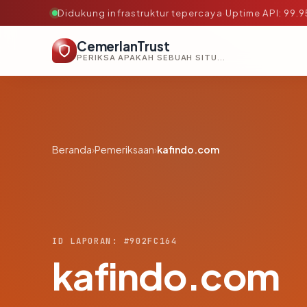
Didukung infrastruktur tepercaya
·
Uptime API: 99.
CemerlanTrust
PERIKSA APAKAH SEBUAH SITUS AMAN, TEPERCAYA, DAN TERVERIFIKASI DALAM HITUNGAN DETIK.
Beranda
›
Pemeriksaan
›
kafindo.com
ID LAPORAN: #902FC164
kafindo.com