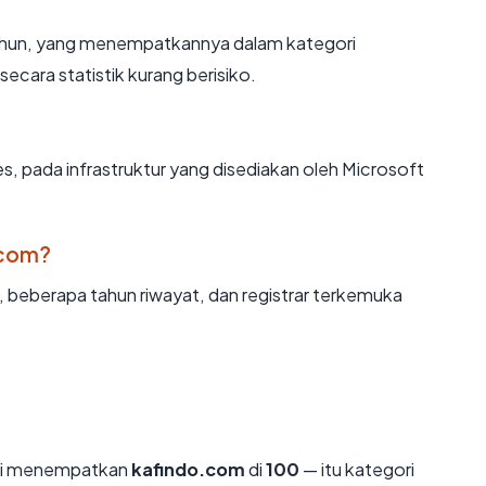
tahun, yang menempatkannya dalam kategori
cara statistik kurang berisiko.
s, pada infrastruktur yang disediakan oleh Microsoft
.com?
d, beberapa tahun riwayat, dan registrar terkemuka
ami menempatkan
kafindo.com
di
100
— itu kategori