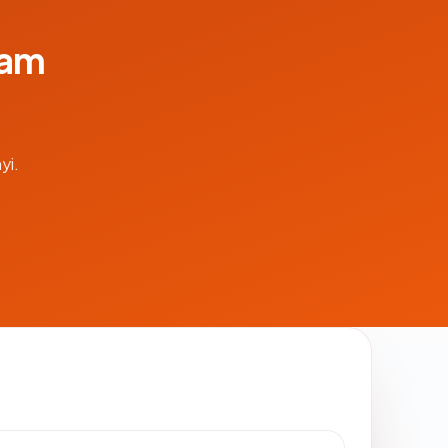
lam
yi.