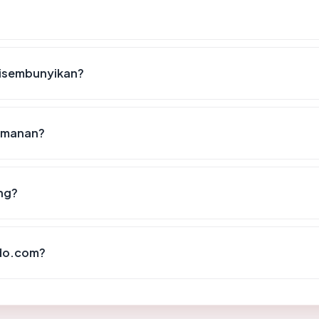
disembunyikan?
eamanan?
ng?
ndo.com?