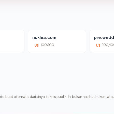
nuklea.com
pre.wedd
100/100
100/10
US
US
i dibuat otomatis dari sinyal teknis publik. Ini bukan nasihat hukum atau