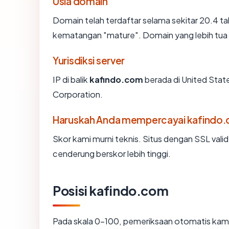
Usia domain
Domain telah terdaftar selama sekitar 20.4 
kematangan "mature". Domain yang lebih tua se
Yurisdiksi server
IP di balik
kafindo.com
berada di United State
Corporation.
Haruskah Anda mempercayai kafindo
Skor kami murni teknis. Situs dengan SSL vali
cenderung berskor lebih tinggi.
Posisi kafindo.com
Pada skala 0-100, pemeriksaan otomatis k