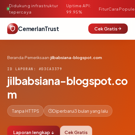
Didukung infrastruktur
Uptime API:
·
Fitur
Cara
Popule
tepercaya
99.95%
CemerlanTrust
Cek Gratis
Beranda
›
Pemeriksaan
›
jilbabsiana-blogspot.com
ID LAPORAN: #D3CA3379
jilbabsiana-blogspot.co
m
Tanpa HTTPS
Diperbarui
3 bulan yang lalu
Laporan lengkap ↓
Cek Gratis