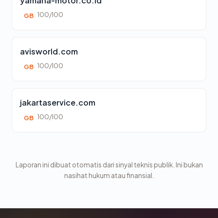
yamaha-motor.co.id
100/100
GB
avisworld.com
100/100
GB
jakartaservice.com
100/100
GB
Laporan ini dibuat otomatis dari sinyal teknis publik. Ini bukan
nasihat hukum atau finansial.