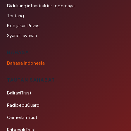
Didukung infrastruktur tepercaya
Tentang
Kebijakan Privasi
Syarat Layanan
BAHASA
Bahasa Indonesia
TAUTAN SAHABAT
BaliraniTrust
RadioeduGuard
CemerlanTrust
RribengkTrust