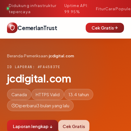
Didukung infrastruktur
Uptime API:
·
Fitur
Cara
Popule
tepercaya
99.95%
CemerlanTrust
Cek Gratis
Beranda
›
Pemeriksaan
›
jcdigital.com
ID LAPORAN: #FA45837E
jcdigital.com
Canada
HTTPS Valid
13.4 tahun
Diperbarui
3 bulan yang lalu
Laporan lengkap ↓
Cek Gratis