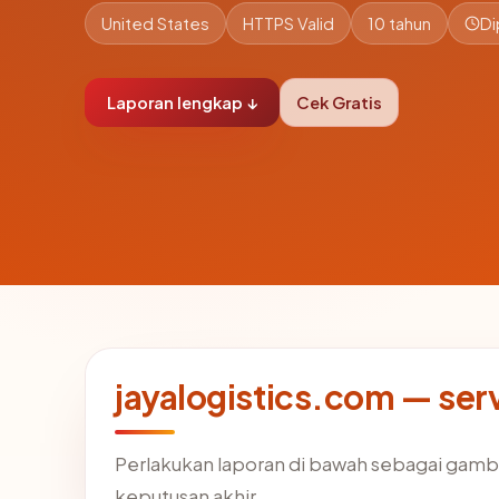
United States
HTTPS Valid
10 tahun
Di
Laporan lengkap ↓
Cek Gratis
jayalogistics.com — serv
Perlakukan laporan di bawah sebagai gamba
keputusan akhir.