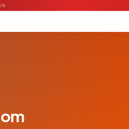
95%
.com