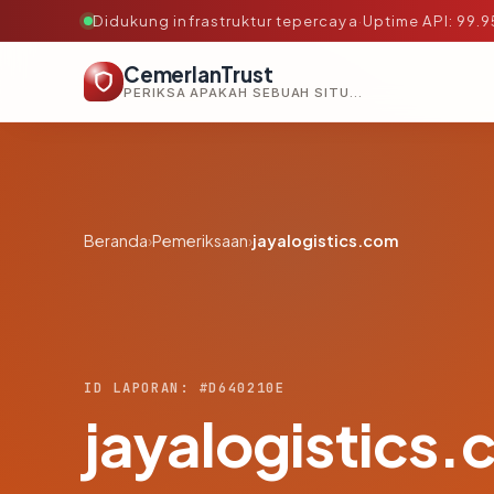
Didukung infrastruktur tepercaya
·
Uptime API: 99.
CemerlanTrust
PERIKSA APAKAH SEBUAH SITUS AMAN, TEPERCAYA, DAN TERVERIFIKASI DALAM HITUNGAN DETIK.
Beranda
›
Pemeriksaan
›
jayalogistics.com
ID LAPORAN: #D640210E
jayalogistics