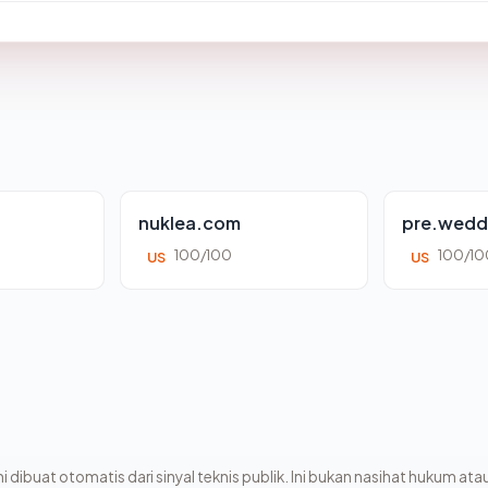
nuklea.com
pre.wedd
100/100
100/10
US
US
i dibuat otomatis dari sinyal teknis publik. Ini bukan nasihat hukum atau