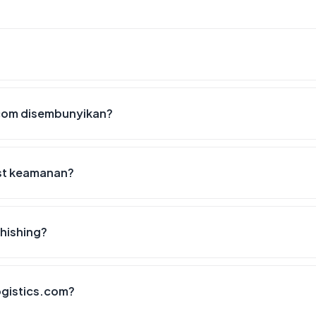
.com disembunyikan?
ist keamanan?
phishing?
logistics.com?