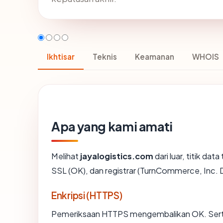
Ikhtisar
Teknis
Keamanan
WHOIS
Apa yang kami amati
Melihat
jayalogistics.com
dari luar, titik da
SSL (OK), dan registrar (TurnCommerce, Inc
Enkripsi (HTTPS)
Pemeriksaan HTTPS mengembalikan OK. Sertif