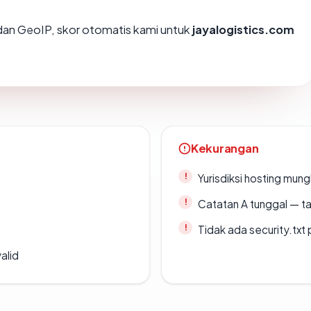
an GeoIP, skor otomatis kami untuk
jayalogistics.com
Kekurangan
Yurisdiksi hosting mun
Catatan A tunggal — ta
Tidak ada security.txt 
alid