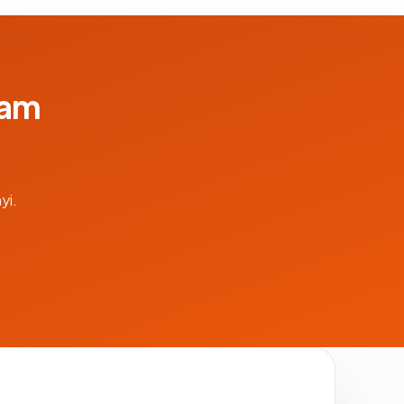
lam
yi.