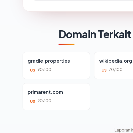
Domain Terkait
gradle.properties
wikipedia.org
90/100
70/100
US
US
primarent.com
90/100
US
Laporan in