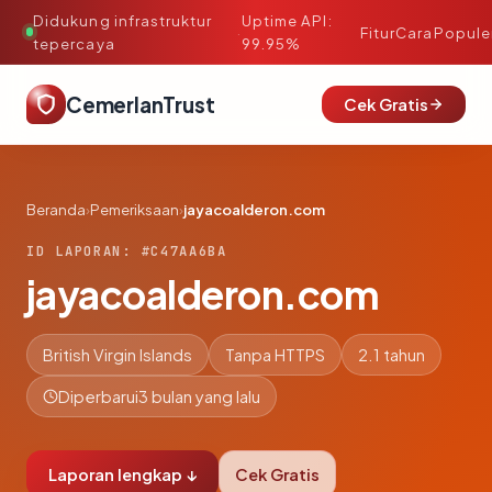
Didukung infrastruktur
Uptime API:
·
Fitur
Cara
Popule
tepercaya
99.95%
CemerlanTrust
Cek Gratis
Beranda
›
Pemeriksaan
›
jayacoalderon.com
ID LAPORAN: #C47AA6BA
jayacoalderon.com
British Virgin Islands
Tanpa HTTPS
2.1 tahun
Diperbarui
3 bulan yang lalu
Laporan lengkap ↓
Cek Gratis