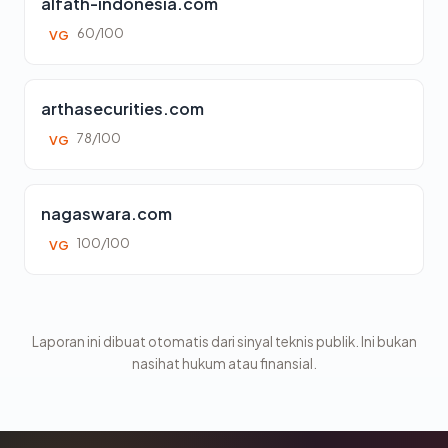
alfath-indonesia.com
60/100
VG
arthasecurities.com
78/100
VG
nagaswara.com
100/100
VG
Laporan ini dibuat otomatis dari sinyal teknis publik. Ini bukan
nasihat hukum atau finansial.