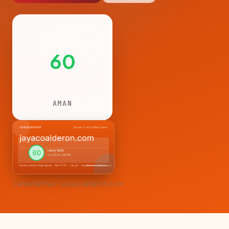
60
AMAN
CemerlanTrust · jayacoalderon.com