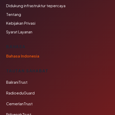
Didukung infrastruktur tepercaya
Tentang
Kebijakan Privasi
Syarat Layanan
BAHASA
Bahasa Indonesia
TAUTAN SAHABAT
BaliraniTrust
RadioeduGuard
CemerlanTrust
RribengkTrust