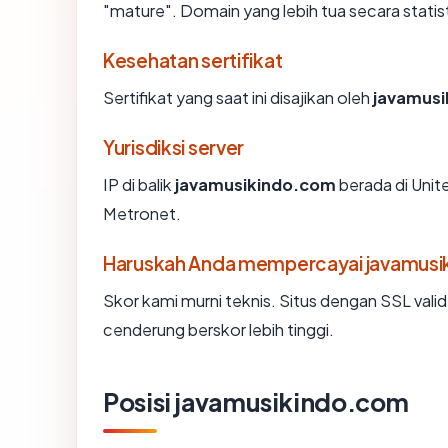
"mature". Domain yang lebih tua secara statist
Kesehatan sertifikat
Sertifikat yang saat ini disajikan oleh
javamus
Yurisdiksi server
IP di balik
javamusikindo.com
berada di Unit
Metronet.
Haruskah Anda mempercayai javamus
Skor kami murni teknis. Situs dengan SSL vali
cenderung berskor lebih tinggi.
Posisi javamusikindo.com