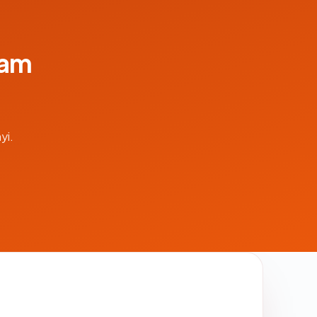
lam
yi.