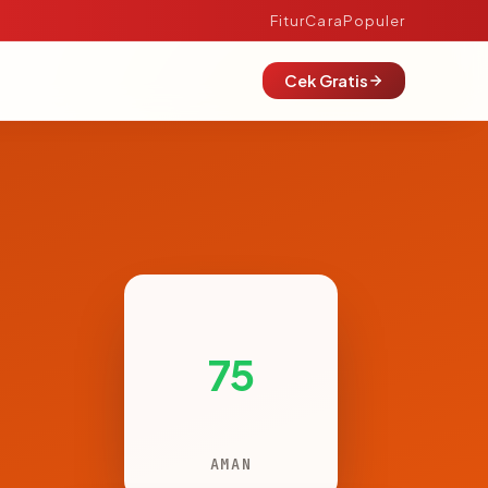
Fitur
Cara
Populer
Cek Gratis
75
AMAN