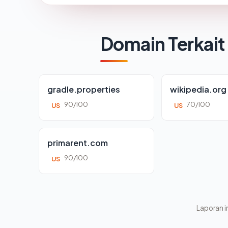
Domain Terkait
gradle.properties
wikipedia.org
90/100
70/100
US
US
primarent.com
90/100
US
Laporan in