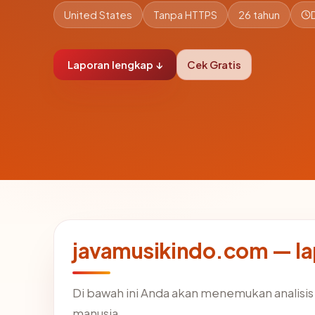
United States
Tanpa HTTPS
26 tahun
Laporan lengkap ↓
Cek Gratis
javamusikindo.com — l
Di bawah ini Anda akan menemukan analisi
manusia.