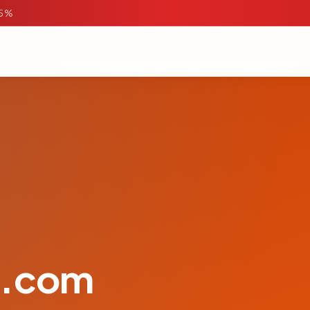
95%
o.com