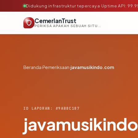
Didukung infrastruktur tepercaya
·
Uptime API: 99.
CemerlanTrust
PERIKSA APAKAH SEBUAH SITUS AMAN, TEPERCAYA, DAN TERVERIFIKASI DALAM HITUNGAN DETIK.
Beranda
›
Pemeriksaan
›
javamusikindo.com
ID LAPORAN: #9AB8C187
javamusikind