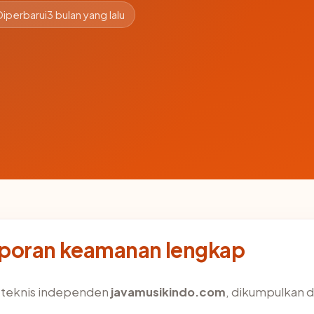
Diperbarui
3 bulan yang lalu
aporan keamanan lengkap
s teknis independen
javamusikindo.com
, dikumpulkan da