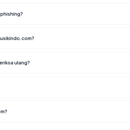
 phishing?
amusikindo.com?
eriksa ulang?
om?