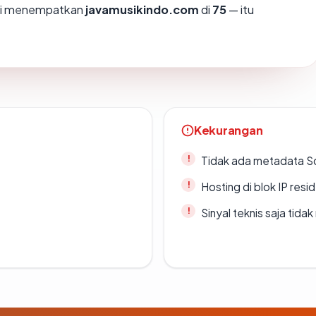
ami menempatkan
javamusikindo.com
di
75
— itu
Kekurangan
Tidak ada metadata S
Hosting di blok IP resi
Sinyal teknis saja tid