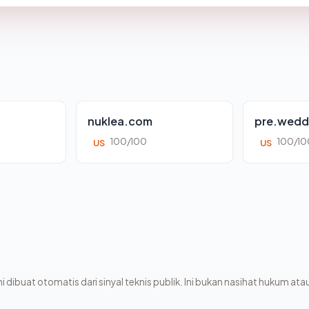
nuklea.com
pre.wedd
100/100
100/10
US
US
i dibuat otomatis dari sinyal teknis publik. Ini bukan nasihat hukum atau