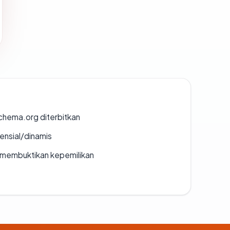
chema.org diterbitkan
densial/dinamis
ak membuktikan kepemilikan