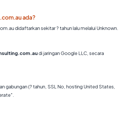
g.com.au ada?
.au didaftarkan sekitar ? tahun lalu melalui Unknown.
nsulting.com.au
di jaringan Google LLC, secara
an gabungan (? tahun, SSL No, hosting United States,
erate".