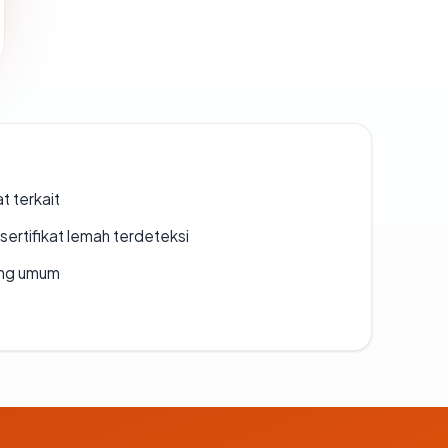
t terkait
ertifikat lemah terdeteksi
rang umum