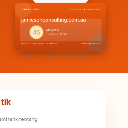
CemerlanTrust · jamiesonconsulting.com.au
tik
ami tarik tentang