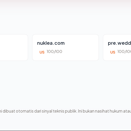
nuklea.com
pre.wedd
100/100
100/10
US
US
i dibuat otomatis dari sinyal teknis publik. Ini bukan nasihat hukum atau