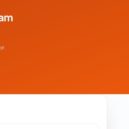
lam
yi.