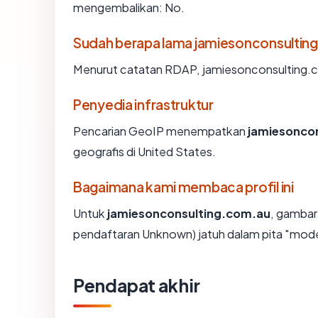
mengembalikan: No.
Sudah berapa lama jamiesonconsultin
Menurut catatan RDAP, jamiesonconsulting.com
Penyedia infrastruktur
Pencarian GeoIP menempatkan
jamiesonco
geografis di United States.
Bagaimana kami membaca profil ini
Untuk
jamiesonconsulting.com.au
, gambar
pendaftaran Unknown) jatuh dalam pita "mod
Pendapat akhir