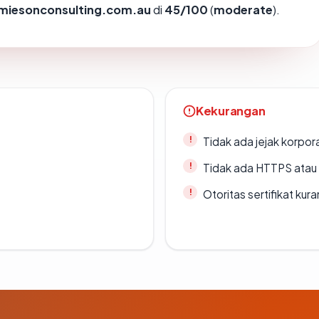
amiesonconsulting.com.au
di
45/100
(
moderate
).
Kekurangan
Tidak ada jejak korpora
Tidak ada HTTPS atau s
Otoritas sertifikat ku