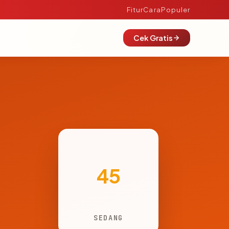
Fitur
Cara
Populer
Cek Gratis
45
SEDANG