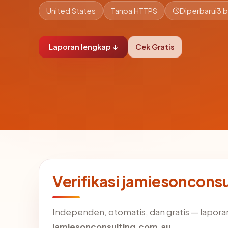
United States
Tanpa HTTPS
Diperbarui
3 b
Laporan lengkap ↓
Cek Gratis
Verifikasi jamiesoncons
Independen, otomatis, dan gratis — laporan
jamiesonconsulting.com.au
.