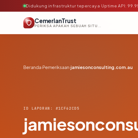
Didukung infrastruktur tepercaya
·
Uptime API: 99.
CemerlanTrust
PERIKSA APAKAH SEBUAH SITUS AMAN, TEPERCAYA, DAN TERVERIFIKASI DALAM HITUNGAN DETIK.
Beranda
›
Pemeriksaan
›
jamiesonconsulting.com.au
ID LAPORAN: #1CF62CD5
jamiesoncons