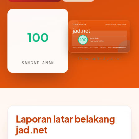
100
CemerlanTrust · jad.net
SANGAT AMAN
Laporan latar belakang
jad.net