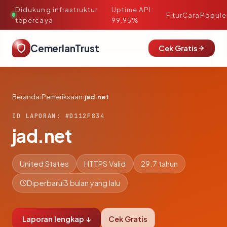
Didukung infrastruktur
Uptime API:
·
Fitur
Cara
Popule
tepercaya
99.95%
CemerlanTrust
Cek Gratis
Beranda
›
Pemeriksaan
›
jad.net
ID LAPORAN: #D112F834
jad.net
United States
HTTPS Valid
29.7 tahun
Diperbarui
3 bulan yang lalu
Laporan lengkap ↓
Cek Gratis