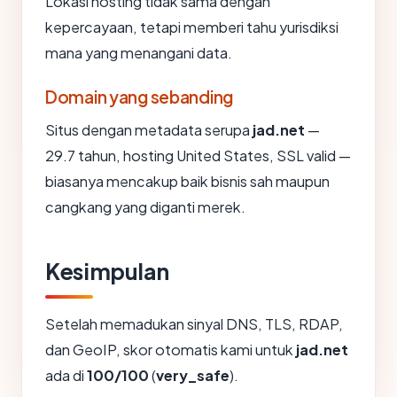
Lokasi hosting tidak sama dengan
kepercayaan, tetapi memberi tahu yurisdiksi
mana yang menangani data.
Domain yang sebanding
Situs dengan metadata serupa
jad.net
—
29.7 tahun, hosting United States, SSL valid —
biasanya mencakup baik bisnis sah maupun
cangkang yang diganti merek.
Kesimpulan
Setelah memadukan sinyal DNS, TLS, RDAP,
dan GeoIP, skor otomatis kami untuk
jad.net
ada di
100/100
(
very_safe
).